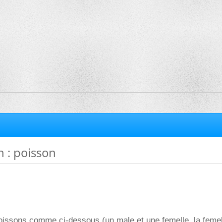
n : poisson
oissons comme ci-dessous (un male et une femelle, la femel