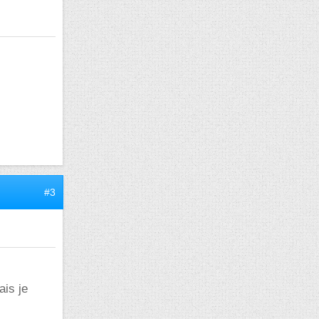
#3
ais je