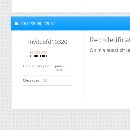
30/12/2009,
22h37
Re : Idetific
inviteefd10320
On m'a aussi dit u
Date d'inscription
janvier
1970
Messages
50