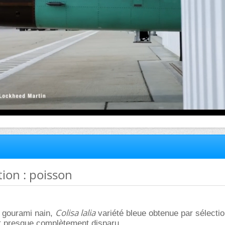
ation : poisson
Colisa lalia
n gourami nain,
variété bleue obtenue par sélectio
t presque complètement disparu.