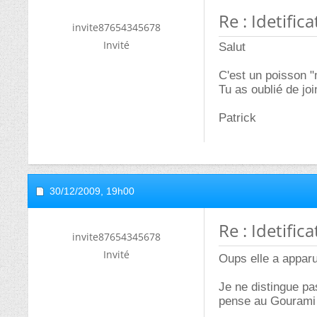
Re : Idetific
invite87654345678
Invité
Salut
C'est un poisson "
Tu as oublié de jo
Patrick
30/12/2009,
19h00
Re : Idetific
invite87654345678
Invité
Oups elle a apparu
Je ne distingue pa
pense au Gourami 