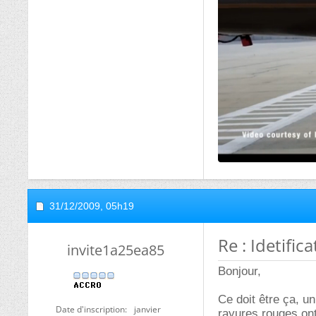
31/12/2009,
05h19
Re : Idetific
invite1a25ea85
Bonjour,
Ce doit être ça, u
Date d'inscription
janvier
rayures rouges on