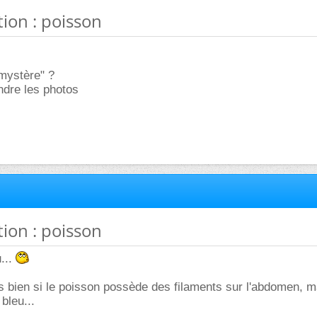
ation : poisson
mystère" ?
indre les photos
ation : poisson
...
s bien si le poisson possède des filaments sur l'abdomen, m
bleu...