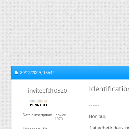
30/12/2009,
15h42
Identificatio
inviteefd10320
------
Date d'inscription
janvier
Bonjour,
1970
J'ai acheté deux p
Messages
50