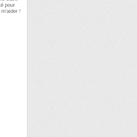
té pour
m'aider !