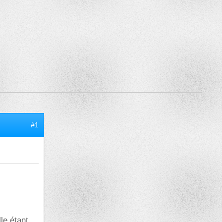
#1
le étant