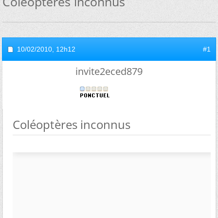
Coléoptères inconnus
10/02/2010,
12h12
#1
invite2eced879
Coléoptères inconnus