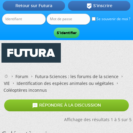
Retour sur Futura
S'inscrire

Se souvenir de moi ?
Forum
Futura-Sciences : les forums de la science
VIE
Identification des espèces animales ou végétales
Coléoptères inconnus

RÉPONDRE À LA DISCUSSION
Affichage des résultats 1 à 5 sur 5