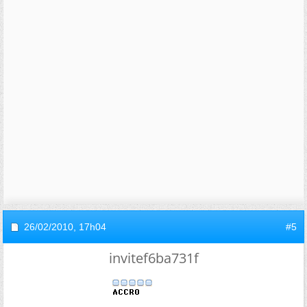
26/02/2010,
17h04
#5
invitef6ba731f