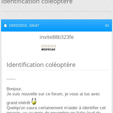
Identification coléoptère
19/02/2010,
10h47
#1
invite88b323fe
Identification coléoptère
------
Bonjour,
Je suis nouvelle sur ce forum, je vous ai lus avec
grand intérêt
Quelqu'un saura certainement m'aider à identifier cet
insecte, vu au mois de novembre en Italie (sud du