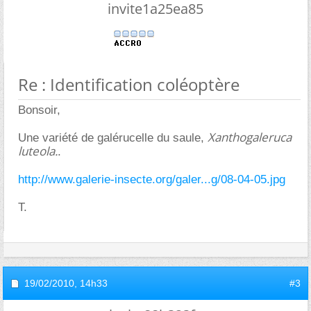
invite1a25ea85
Re : Identification coléoptère
Bonsoir,
Xanthogaleruca
Une variété de galérucelle du saule,
luteola.
.
http://www.galerie-insecte.org/galer...g/08-04-05.jpg
T.
19/02/2010,
14h33
#3