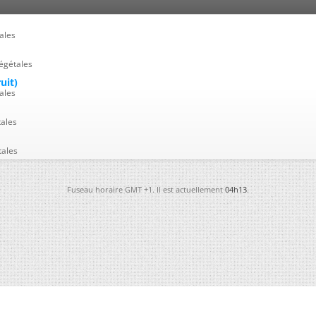
ales
égétales
uit)
ales
tales
tales
Fuseau horaire GMT +1. Il est actuellement
04h13
.