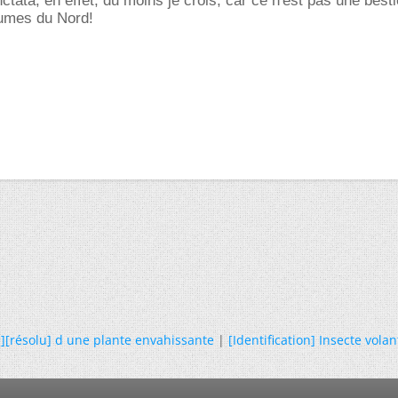
tata, en effet, du moins je crois, car ce n'est pas une besti
rumes du Nord!
on][résolu] d une plante envahissante
|
[Identification] Insecte volan