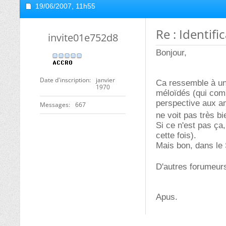
19/06/2007,
11h55
Re : Identifi
invite01e752d8
Bonjour,
Date d'inscription
janvier
Ca ressemble à u
1970
méloïdés (qui comp
perspective aux an
Messages
667
ne voit pas très bi
Si ce n'est pas ça,
cette fois).
Mais bon, dans le 
D'autres forumeur
Apus.