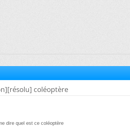
on][résolu] coléoptère
me dire quel est ce coléoptère