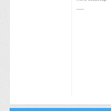
-----