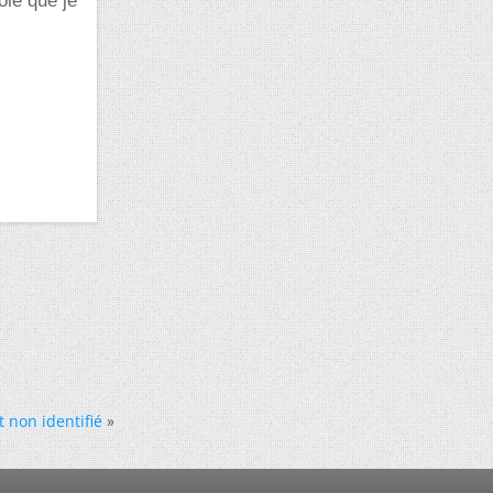
ole que je
t non identifié
»