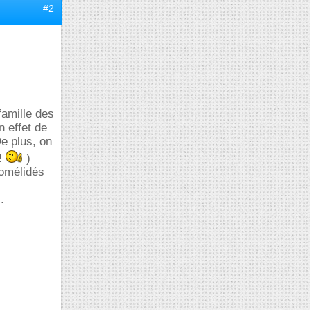
#2
famille des
n effet de
De plus, on
!!
)
somélidés
.