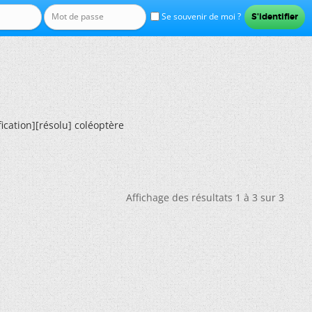
Se souvenir de moi ?
fication][résolu] coléoptère
Affichage des résultats 1 à 3 sur 3