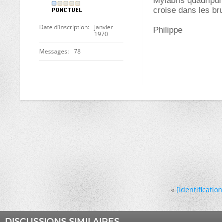
Mylabris quadripunc
croise dans les b
Date d'inscription
janvier
Philippe
1970
Messages
78
«
[Identificati
DISCUSSIONS SIMILAIRES