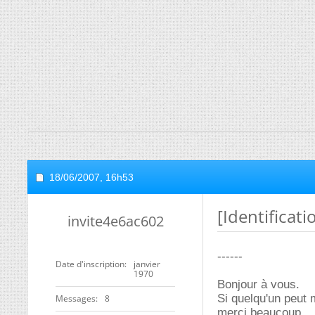
18/06/2007,
16h53
[Identificati
invite4e6ac602
------
Date d'inscription
janvier
1970
Bonjour à vous.
Si quelqu'un peut 
Messages
8
merci beaucoup.