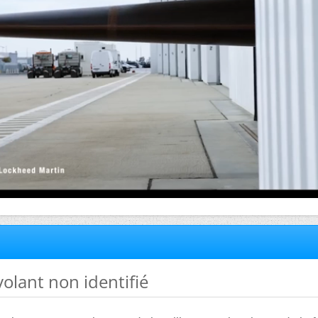
volant non identifié
lgaria, ces "guêpes" sont attirées par les molécules (odeur
tains autres insectes (plantes quelques fois ) et l'appendice 
n est un fourreau, qui contient un tube très fin pour injecte
ns le corps d'une chenille, d'un criquet, ou même d'une larve
de bois !
 d'alien mais souvent dirigé contre des mangeurs de végéta
 montre ici semble du Genre Pimpla peut-être instigator !!!