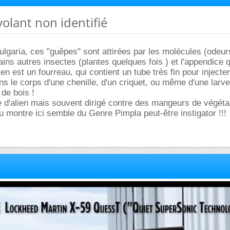
volant non identifié
ert à pondre, selon l'espèce, dans la larve d'un autre insect
uilles de certains végétaux. Chaque espèce d'ichneumon a u