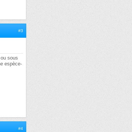
#2
près une
 piquer