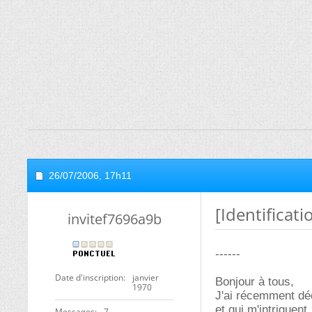
26/07/2006,
17h11
[Identificati
invitef7696a9b
------
Date d'inscription
janvier
Bonjour à tous,
1970
J'ai récemment déc
et qui m'intriguent.
Messages
7