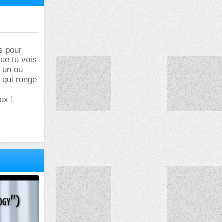
#3
e ou sous
ne espèce-