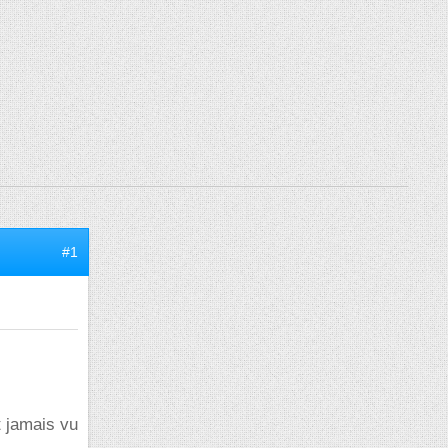
#1
t jamais vu