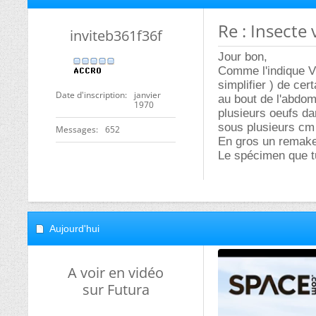
26/07/2006,
20h53
Re : Insecte 
invite61ed6df9
L'appendice leur s
l'épiderme des fe
hôte particulière.
Date d'inscription
janvier
1970