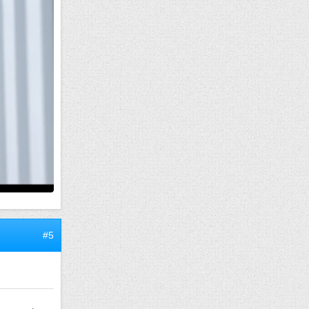
#4
s pour
que tu vois
r un ou
 qui ronge
ux !