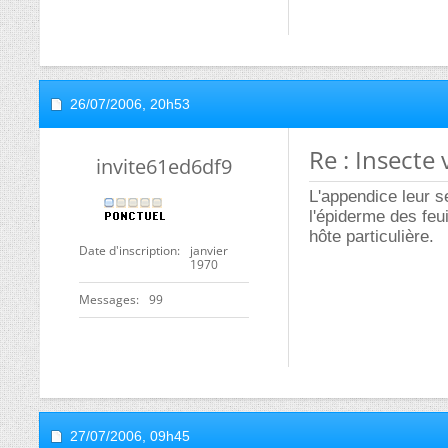
26/07/2006,
18h53
Re : Insecte 
invitef7696a9b
a priori cela sera
recherche sur goog
Mais à quoi sert l
Date d'inscription
janvier
j'espère.
1970
Messages
7