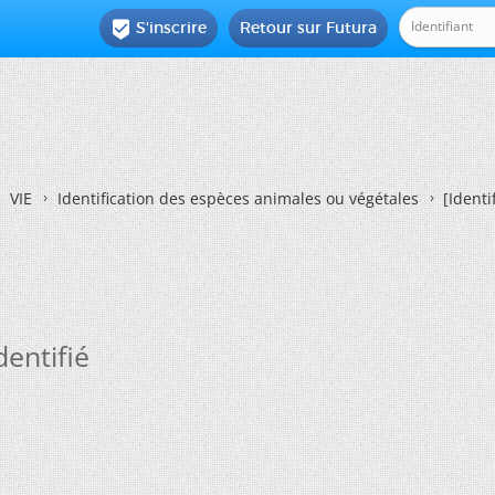
S'inscrire
Retour sur Futura

VIE
Identification des espèces animales ou végétales
[Identi
dentifié