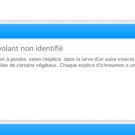
volant non identifié
it une guêpe guêpe ichneumon quelqu'un m'a parlé de ça et a
le ça semble coller.
'espèce de "dard" gigantesque sur la seconde bestiole, pas a