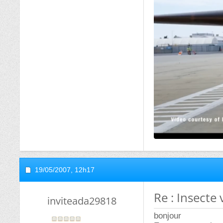
Messages
99
27/07/2006,
09h45
Re : Insecte 
inviteb361f36f
Jour bon,
Comme l'indique Vu
simplifier ) de cer
Date d'inscription
janvier
au bout de l'abdome
1970
plusieurs oeufs da
sous plusieurs cm 
Messages
652
En gros un remake
Le spécimen que tu