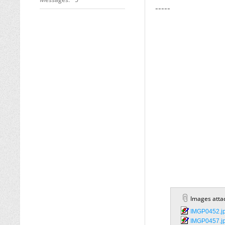
-----
Images atta
IMGP0452.jp
IMGP0457.jp