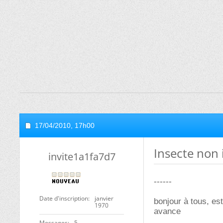
17/04/2010,
17h00
Insecte non 
invite1a1fa7d7
------
Date d'inscription
janvier
bonjour à tous, es
1970
avance
Messages
5