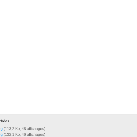
chées
g‎
(113,2 Ko, 48 affichages)
g‎
(132,1 Ko, 46 affichages)