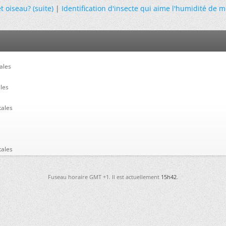
t oiseau? (suite)
|
Identification d'insecte qui aime l'humidité de m
ales
ales
tales
tales
Fuseau horaire GMT +1. Il est actuellement
15h42
.