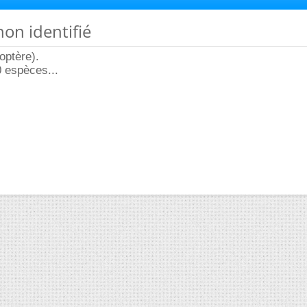
non identifié
optère).
0 espèces...