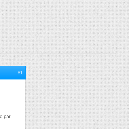
#1
e par