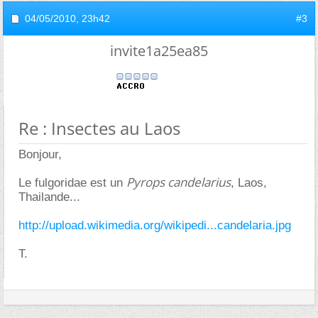
04/05/2010,
23h42
#3
invite1a25ea85
Re : Insectes au Laos
Bonjour,
Pyrops candelarius
Le fulgoridae est un
, Laos,
Thailande...
http://upload.wikimedia.org/wikipedi...candelaria.jpg
T.