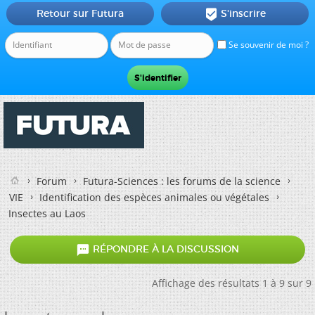
Retour sur Futura
S'inscrire

Se souvenir de moi ?
Forum
Futura-Sciences : les forums de la science
VIE
Identification des espèces animales ou végétales
Insectes au Laos

RÉPONDRE À LA DISCUSSION
Affichage des résultats 1 à 9 sur 9