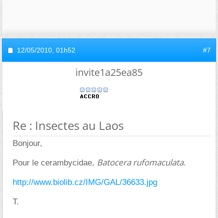
12/05/2010,
01h52
#7
invite1a25ea85
Re : Insectes au Laos
Bonjour,
Batocera rufomaculata
Pour le cerambycidae,
.
http://www.biolib.cz/IMG/GAL/36633.jpg
T.