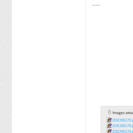
-----
Images atta
DSCN5175.j
DSCN5179.j
DSCN5174.j