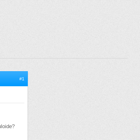
#1
uloide?