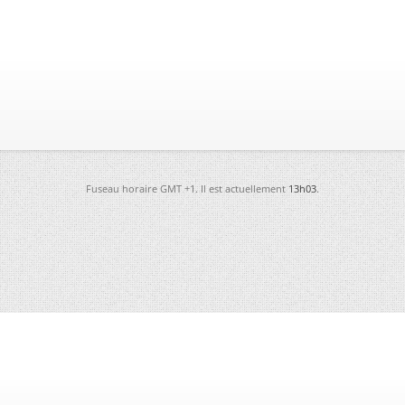
Fuseau horaire GMT +1. Il est actuellement
13h03
.