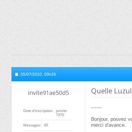
05/07/2010,
09h26
Quelle Luzul
invite91ae50d5
------
Date d'inscription
janvier
1970
Bonjour, pouvez vou
merci d'avance.
Messages
45