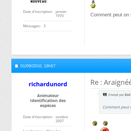
Date d'inscription
janvier
Comment peut on 
1970
Messages
3
01/09/2010,
19h57
Re : Araigné
richardunord
Animateur
Envoyé par
kini
Identification des
espèces
Comment peut o
Date d'inscription
octobre
2007