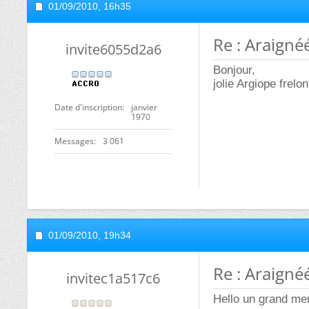
01/09/2010,
16h35
Re : Araigné
invite6055d2a6
Bonjour,
jolie Argiope frelon
Date d'inscription
janvier
1970
Messages
3 061
01/09/2010,
19h34
Re : Araigné
invitec1a517c6
Hello un grand mer