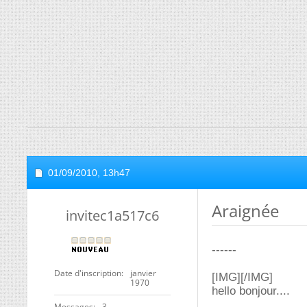
01/09/2010,
13h47
Araignée
invitec1a517c6
------
Date d'inscription
janvier
[IMG]
[/IMG]
1970
hello bonjour....
Messages
3