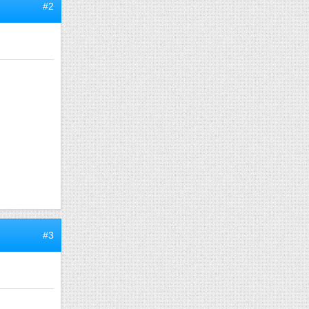
#2
#3