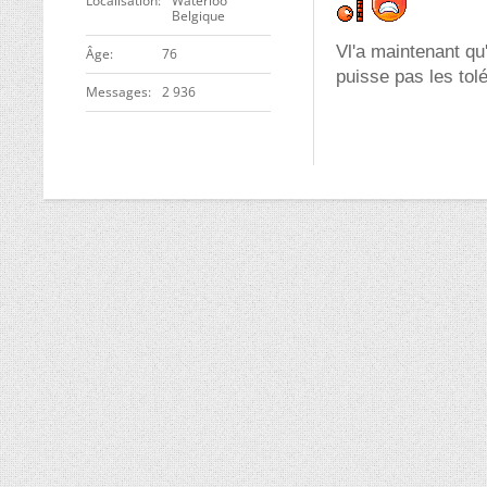
Localisation
Waterloo
Belgique
Vl'a maintenant qu
ge
76
puisse pas les tolé
Messages
2 936