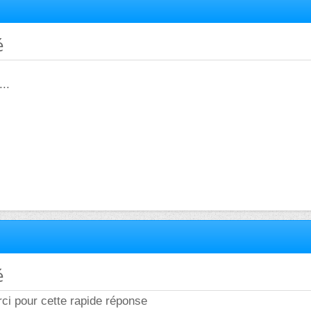
é
...
é
ci pour cette rapide réponse