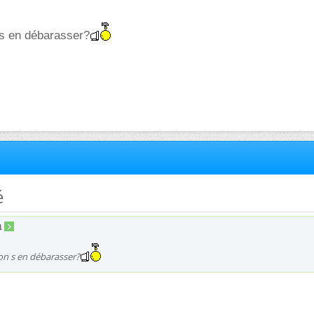
s en débarasser?
é
1
n s en débarasser?