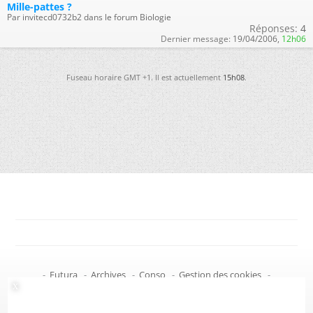
Mille-pattes ?
Par invitecd0732b2 dans le forum Biologie
Réponses:
4
Dernier message:
19/04/2006,
12h06
Fuseau horaire GMT +1. Il est actuellement
15h08
.
-
Futura
-
Archives
-
Conso
-
Gestion des cookies
-
Politique de confidentialité
-
Haut de page