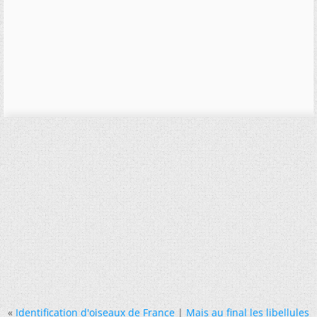
«
Identification d'oiseaux de France
|
Mais au final les libellules