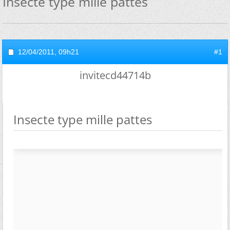
Insecte type mille pattes
12/04/2011,
09h21
#1
invitecd44714b
Insecte type mille pattes