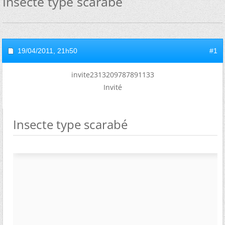
Insecte type scarabé
19/04/2011,
21h50
#1
invite2313209787891133
Invité
Insecte type scarabé