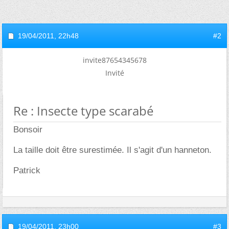
19/04/2011,
22h48
#2
invite87654345678
Invité
Re : Insecte type scarabé
Bonsoir
La taille doit être surestimée. Il s'agit d'un hanneton.
Patrick
19/04/2011,
23h00
#3