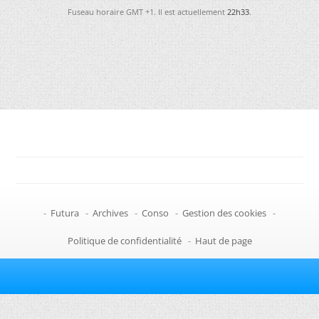
Fuseau horaire GMT +1. Il est actuellement
22h33
.
-
Futura
-
Archives
-
Conso
-
Gestion des cookies
-
Politique de confidentialité
-
Haut de page