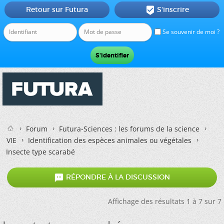
Retour sur Futura
S'inscrire

Se souvenir de moi ?
Forum
Futura-Sciences : les forums de la science
VIE
Identification des espèces animales ou végétales
Insecte type scarabé

RÉPONDRE À LA DISCUSSION
Affichage des résultats 1 à 7 sur 7