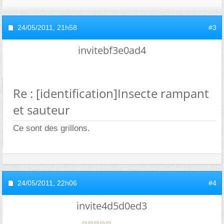
24/05/2011,
21h58
#3
invitebf3e0ad4
Re : [identification]Insecte rampant
et sauteur
Ce sont des grillons.
24/05/2011,
22h06
#4
invite4d5d0ed3