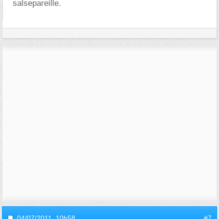
salsepareille.
04/07/2011,
10h58
#7