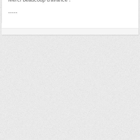
-----