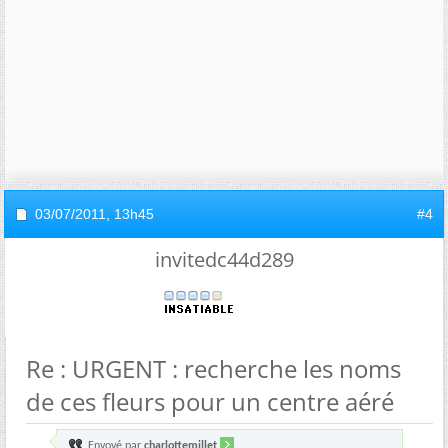
03/07/2011,
13h45
#4
invitedc44d289
Re : URGENT : recherche les noms
de ces fleurs pour un centre aéré
Envoyé par
charlottemillet