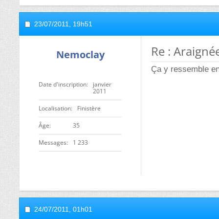
23/07/2011,
19h51
Re : Araigné
Nemoclay
Ça y ressemble en 
Date d'inscription
janvier
2011
Localisation
Finistère
ge
35
Messages
1 233
24/07/2011,
01h01