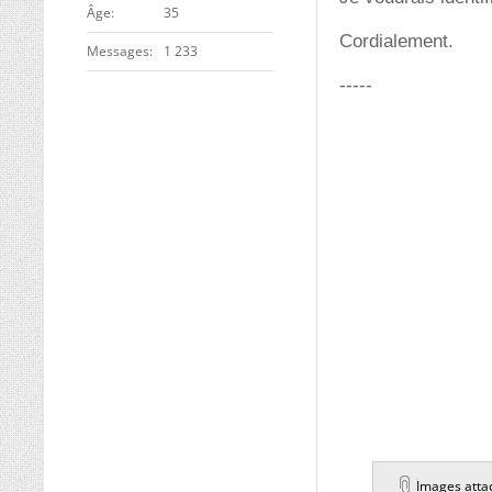
ge
35
Cordialement.
Messages
1 233
-----
Images atta