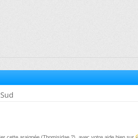
 Sud
fier cette araignée (Thomisidae ?), avec votre aide bien sur