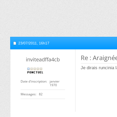
23/07/2011,
16h17
Re : Araigné
inviteadffa4cb
Je dirais runcinia 
Date d'inscription
janvier
1970
Messages
82