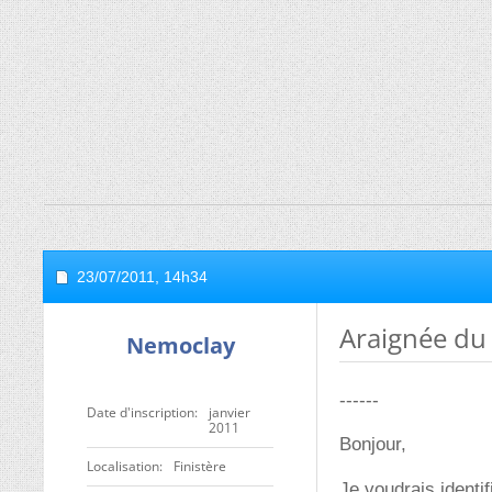
23/07/2011,
14h34
Araignée du
Nemoclay
------
Date d'inscription
janvier
2011
Bonjour,
Localisation
Finistère
Je voudrais identi