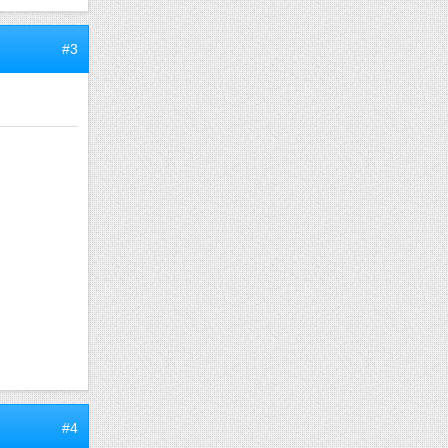
#3
#4