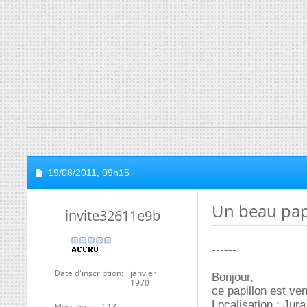
19/08/2011,
09h15
Un beau papi
invite32611e9b
------
Date d'inscription
janvier
Bonjour,
1970
ce papillon est ve
Localisation : Jura
Messages
613