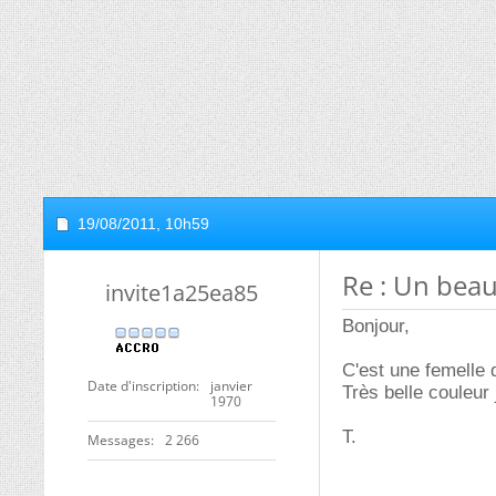
19/08/2011,
10h59
Re : Un beau
invite1a25ea85
Bonjour,
C'est une femelle
Date d'inscription
janvier
Très belle couleur
1970
T.
Messages
2 266