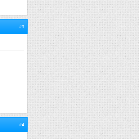
#3
#4