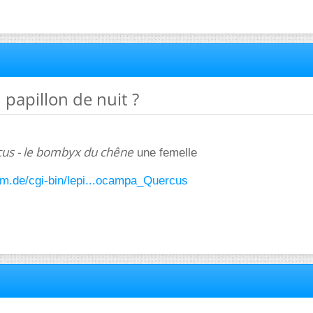
 papillon de nuit ?
us - le bombyx du chêne
une femelle
um.de/cgi-bin/lepi...ocampa_Quercus