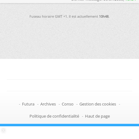
Fuseau horaire GMT +1. Il est actuellement
10h48
.
-
Futura
-
Archives
-
Conso
-
Gestion des cookies
-
Politique de confidentialité
-
Haut de page