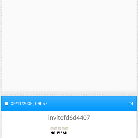
09/11/2005,
09h57
#4
invitefd6d4407