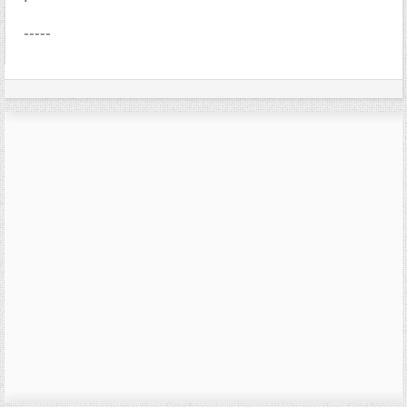
-----