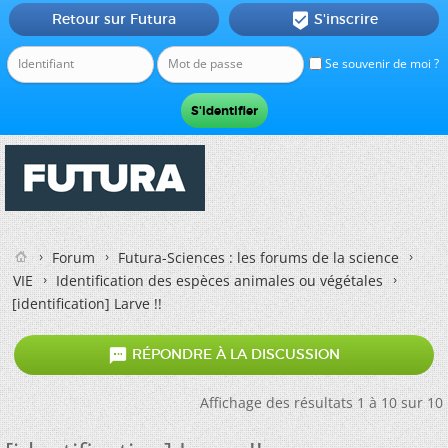
Retour sur Futura
S'inscrire

Se souvenir de moi ?
Forum
Futura-Sciences : les forums de la science
VIE
Identification des espèces animales ou végétales
[identification] Larve !!

RÉPONDRE À LA DISCUSSION
Affichage des résultats 1 à 10 sur 10