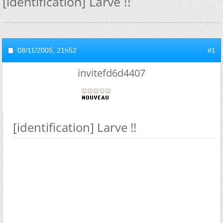
[identification] Larve !!
08/11/2005,
21h52
#1
invitefd6d4407
[identification] Larve !!