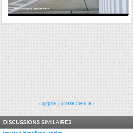
«
Syrphe
|
Grosse chenille
»
DISCUSSIONS SIMILAIRES
Insecte à identifier 4 : sphinx