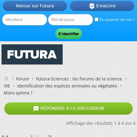
Retour sur Futura
S'inscrire

Se souvenir de moi ?
Forum
Futura-Sciences : les forums de la science
VIE
Identification des espèces animales ou végétales
Moro sphinx ?

RÉPONDRE À LA DISCUSSION
Affichage des résultats 1 à 4 sur 4