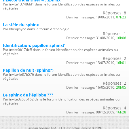
Par invite13748dd1 dans le forum Identification des espèces animales ou
végétales
Réponses:
8
Dernier message:
19/06/2011,
07h23
La stèle du sphinx
Par kheopsyco dans le forum Archéologie
Réponses:
1
Dernier message:
31/08/2010,
16h06
Identification: papillon sphinx?
Par invite0b17dcff dans le forum Identification des espèces animales ou
végétales
Réponses:
2
Dernier message:
13/07/2010,
16h01
Papillon de nuit (sphinx?)
Par invite4e87b576 dans le forum Identification des espèces animales ou
végétales
Réponses:
2
Dernier message:
16/05/2010,
20h05
Le sphinx de l'épilobe ???
Par invite3c63b162 dans le forum Identification des espèces animales ou
végétales
Réponses:
4
Dernier message:
08/12/2009,
16h28
Fuseau horaire GMT +1. Il est actuellement
03h39
.