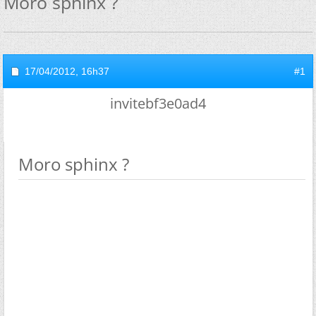
Moro sphinx ?
17/04/2012,
16h37
#1
invitebf3e0ad4
Moro sphinx ?