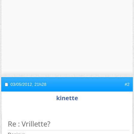
03/05/2012,
21h28
#2
kinette
Re : Vrillette?