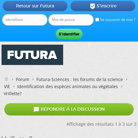
Retour sur Futura
S'inscrire

Se souvenir de moi ?
Forum
Futura-Sciences : les forums de la science
VIE
Identification des espèces animales ou végétales
Vrillette?

RÉPONDRE À LA DISCUSSION
Affichage des résultats 1 à 3 sur 3