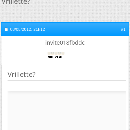
Vrillette?
03/05/2012,
21h12
#1
invite018fbddc
Vrillette?