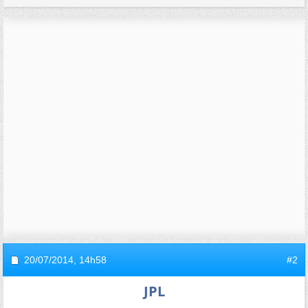
20/07/2014,
14h58
#2
JPL