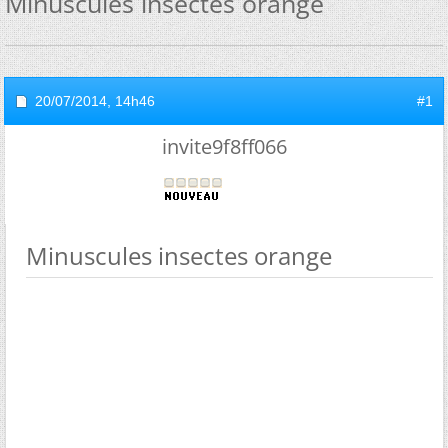
Minuscules insectes orange
20/07/2014,
14h46
#1
invite9f8ff066
Minuscules insectes orange