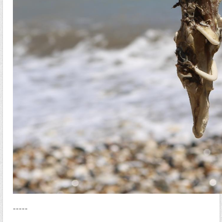
-----