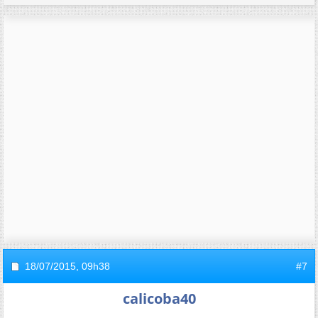
18/07/2015,
09h38
#7
calicoba40