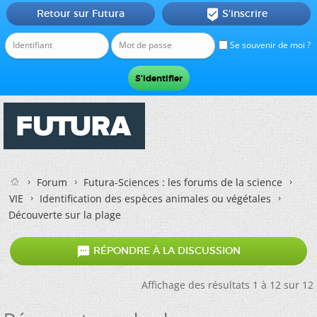
Retour sur Futura
S'inscrire

Se souvenir de moi ?
Forum
Futura-Sciences : les forums de la science
VIE
Identification des espèces animales ou végétales
Découverte sur la plage

RÉPONDRE À LA DISCUSSION
Affichage des résultats 1 à 12 sur 12