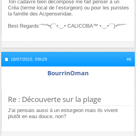
Ton cadavre bien décomposé me fait penser à un
Créa (terme local de l’esturgeon) ou pour les puristes
la famille des Acipenseridae.
Best Regards¨˜”°º•(¯`•._.• CALICOBA™ •._.•´¯)•º°”˜¨
18/07/2015,
09h29
#6
BourrinOman
Re : Découverte sur la plage
J'ai pensais aussi à un esturgeon mais ils vivent
plutôt en eau douce, non?