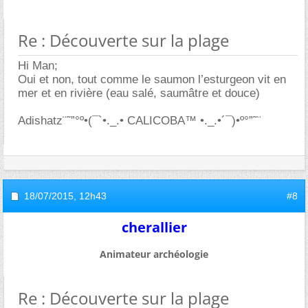
Re : Découverte sur la plage
Hi Man;
Oui et non, tout comme le saumon l’esturgeon vit en
mer et en rivière (eau salé, saumâtre et douce)
Adishatz¨˜”°º•(¯`•._.• CALICOBA™ •._.•´¯)•º°”˜¨
18/07/2015,
12h43
#8
cherallier
Animateur archéologie
Re : Découverte sur la plage