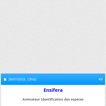
18/07/2015,
13h01
#9
Ensifera
Animateur Identification des espèces