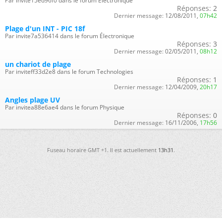
Par invite15ed96f0 dans le forum Électronique
Réponses:
2
Dernier message:
12/08/2011,
07h42
Plage d'un INT - PIC 18f
Par invite7a536414 dans le forum Électronique
Réponses:
3
Dernier message:
02/05/2011,
08h12
un chariot de plage
Par inviteff33d2e8 dans le forum Technologies
Réponses:
1
Dernier message:
12/04/2009,
20h17
Angles plage UV
Par invitea88e6ae4 dans le forum Physique
Réponses:
0
Dernier message:
16/11/2006,
17h56
Fuseau horaire GMT +1. Il est actuellement
13h31
.