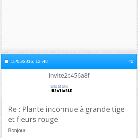
15/05/2016,
12h48
#2
invite2c456a8f
Re : Plante inconnue à grande tige
et fleurs rouge
Bonjour,