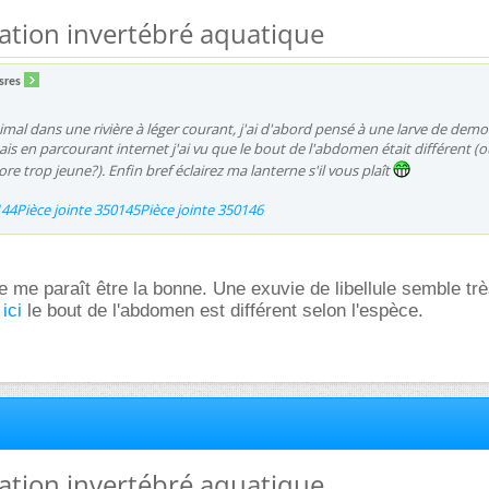
ication invertébré aquatique
sres
nimal dans une rivière à léger courant, j'ai d'abord pensé à une larve de demoi
ais en parcourant internet j'ai vu que le bout de l'abdomen était différent (o
core trop jeune?). Enfin bref éclairez ma lanterne s'il vous plaît
144
Pièce jointe 350145
Pièce jointe 350146
e me paraît être la bonne. Une exuvie de libellule semble tr
r
ici
le bout de l'abdomen est différent selon l'espèce.
ication invertébré aquatique