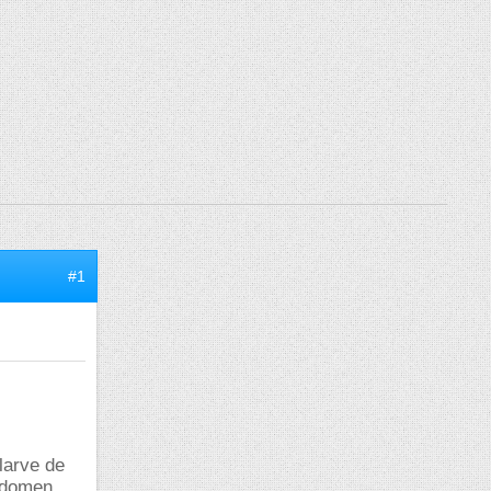
#1
 larve de
abdomen