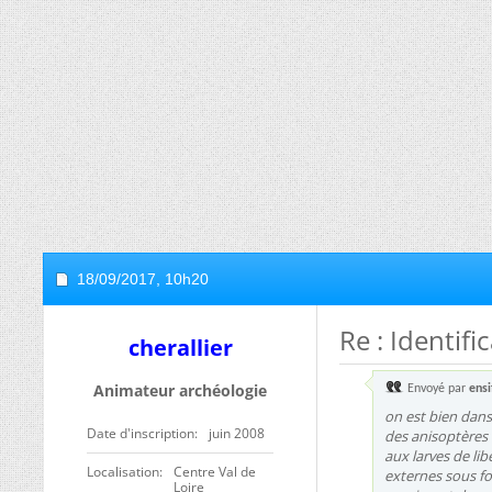
18/09/2017,
10h20
Re : Identif
cherallier
Animateur archéologie
Envoyé par
ensi
on est bien dans 
Date d'inscription
juin 2008
des anisoptères (
aux larves de lib
Localisation
Centre Val de
externes sous fo
Loire