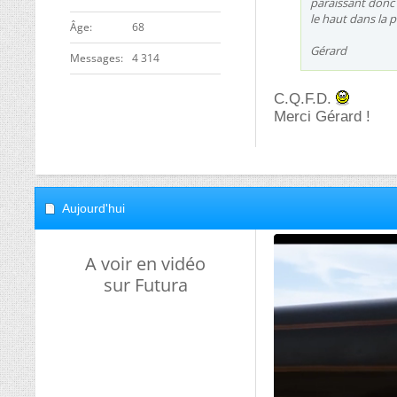
paraissant donc 
le haut dans la 
ge
68
Gérard
Messages
4 314
C.Q.F.D.
Merci Gérard !
Aujourd'hui
A voir en vidéo
sur Futura