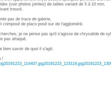
ides (voir photos jointes) de tailles variant de 5 à 10 mm.
vant trouvé.
ente pas de trace de galerie.
st composé de placo posé sur de l'aggloméré.
herches, je ne pense pas qu'il s'agisse de chrysalide de x
le pas attaqué.
 bien savoir de quoi il s'agit.
 !
pg
20191223_114407.jpg
20191223_123119.jpg
20191223_1309