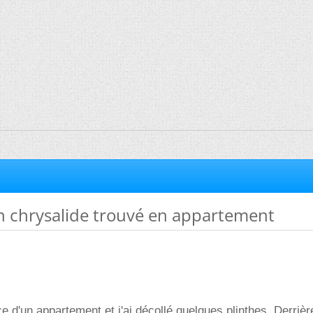
on chrysalide trouvé en appartement
 d'un appartement et j'ai décollé quelques plinthes. Derrière