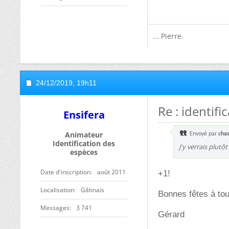
... Pierre.
24/12/2019,
19h11
Re : identif
Ensifera
Animateur
Envoyé par
chas
Identification des
J'y verrais plutô
espèces
Date d'inscription
août 2011
+1!
Localisation
Gâtinais
Bonnes fêtes à tou
Messages
3 741
Gérard