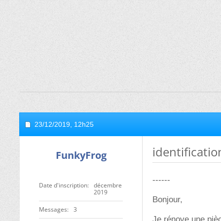
23/12/2019,
12h25
identificati
FunkyFrog
------
Date d'inscription
décembre
2019
Bonjour,
Messages
3
Je rénove une pièce