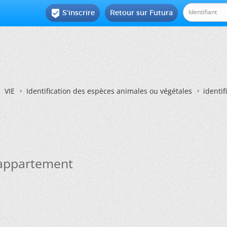
S'inscrire
Retour sur Futura

VIE
Identification des espèces animales ou végétales
identi
n appartement