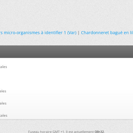
s micro-organismes à identifier 1 (Var)
|
Chardonneret bagué en li
tales
ales
ales
tales
Fuseau horaire GMT +1. Il est actuellement
08h32
.