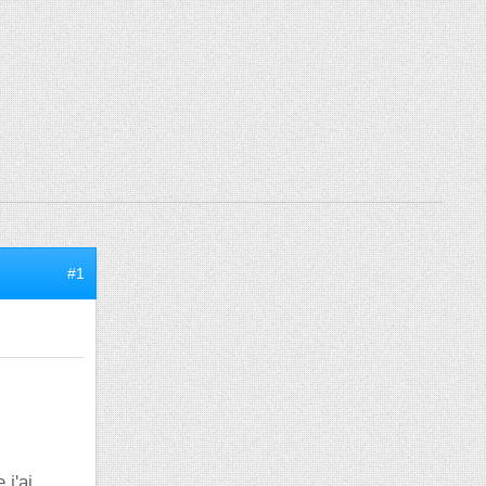
#1
 j'ai