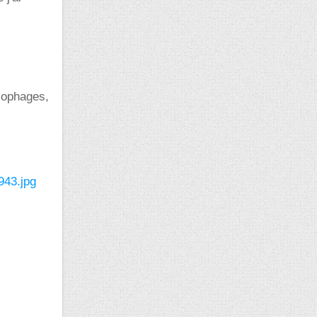
ylophages,
43.jpg