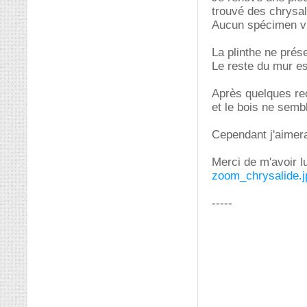
trouvé des chrysal
Aucun spécimen vi
La plinthe ne prés
Le reste du mur e
Après quelques rec
et le bois ne semb
Cependant j'aimerai
Merci de m'avoir lu
zoom_chrysalide.j
-----