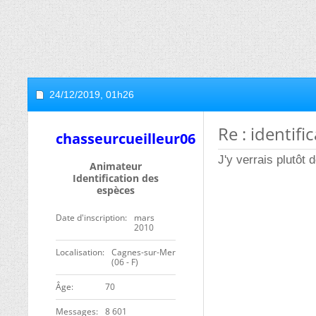
24/12/2019,
01h26
Re : identif
chasseurcueilleur06
J'y verrais plutôt
Animateur
Identification des
espèces
Date d'inscription
mars
2010
Localisation
Cagnes-sur-Mer
(06 - F)
ge
70
Messages
8 601