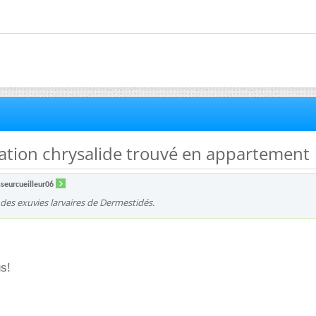
ication chrysalide trouvé en appartement
seurcueilleur06
t des exuvies larvaires de Dermestidés.
s!