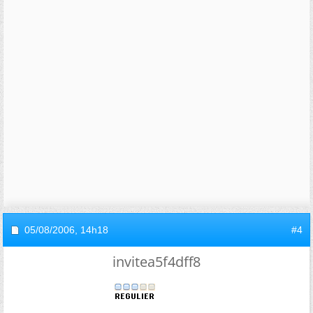
05/08/2006,
14h18
#4
invitea5f4dff8