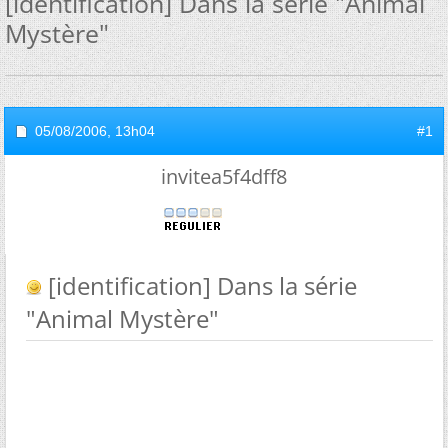
[identification] Dans la série "Animal
Mystère"
05/08/2006,
13h04
#1
invitea5f4dff8
[identification] Dans la série
"Animal Mystère"