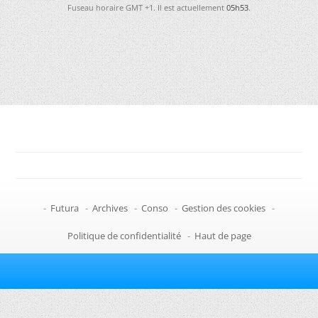
Fuseau horaire GMT +1. Il est actuellement
05h53
.
-
Futura
-
Archives
-
Conso
-
Gestion des cookies
-
Politique de confidentialité
-
Haut de page