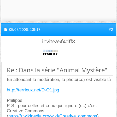
05/08/2006,
13h17
#2
invitea5f4dff8
Re : Dans la série "Animal Mystère"
En attendant la modération, la photo(cc) est visible là
:
http://terrieux.net/D-O1.jpg
Philippe
P-S : pour celles et ceux qui l'ignore (cc) c'est
Creative Commons
(
http://fr.wikipedia.org/wiki/Creative_commons
)