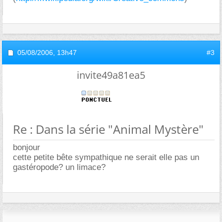
05/08/2006,
13h47
#3
invite49a81ea5
Re : Dans la série "Animal Mystère"
bonjour
cette petite bête sympathique ne serait elle pas un
gastéropode? un limace?