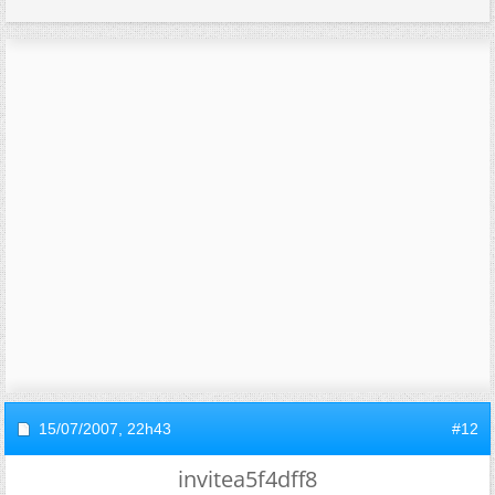
15/07/2007,
22h43
#12
invitea5f4dff8