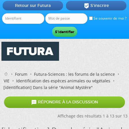
Retour sur Futura
S'inscrire

Se souvenir de moi ?
Forum
Futura-Sciences : les forums de la science
VIE
Identification des espèces animales ou végétales
[identification] Dans la série "Animal Mystère"

RÉPONDRE À LA DISCUSSION
Affichage des résultats 1 à 13 sur 13