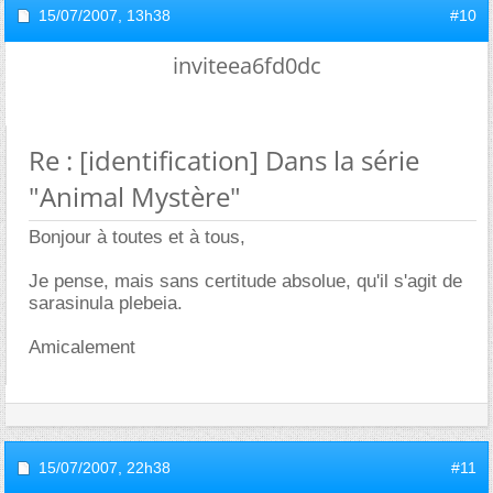
15/07/2007,
13h38
#10
inviteea6fd0dc
Re : [identification] Dans la série
"Animal Mystère"
Bonjour à toutes et à tous,
Je pense, mais sans certitude absolue, qu'il s'agit de
sarasinula plebeia.
Amicalement
15/07/2007,
22h38
#11