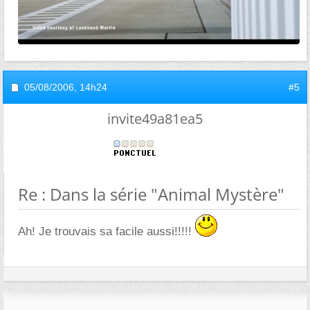
05/08/2006,
14h24
#5
invite49a81ea5
Re : Dans la série "Animal Mystère"
Ah! Je trouvais sa facile aussi!!!!!