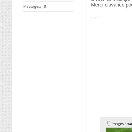
Merci d'avance pou
Messages
8
-----
Images atta