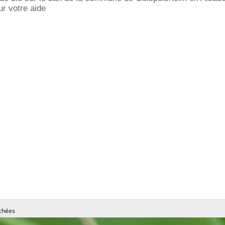
r votre aide
chées