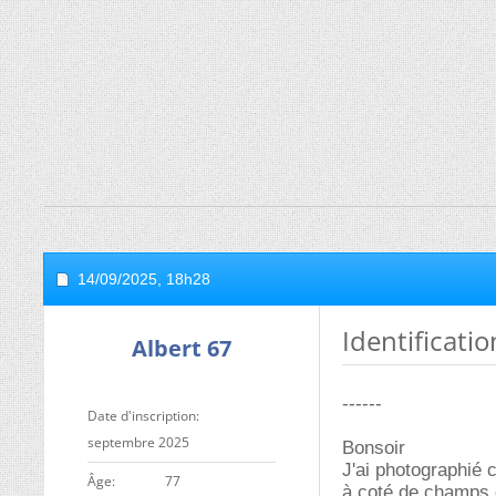
14/09/2025,
18h28
Identificati
Albert 67
------
Date d'inscription
septembre 2025
Bonsoir
J'ai photographié 
ge
77
à coté de champs 