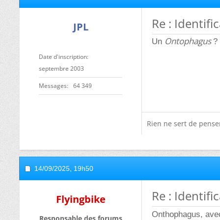
Re : Identifi
JPL
Ontophagus
Un
?
Date d'inscription
septembre 2003
Messages
64 349
Rien ne sert de penser,
14/09/2025,
19h50
Re : Identifi
Flyingbike
Onthophagus, ave
Responsable des forums