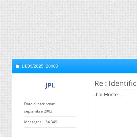
14/09/2025,
20h00
Re : Identifi
JPL
H
J’ai
onte !
Date d'inscription
septembre 2003
Messages
64 349