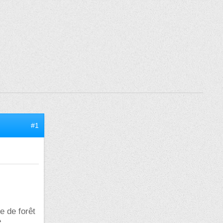
#1
e de forêt
e