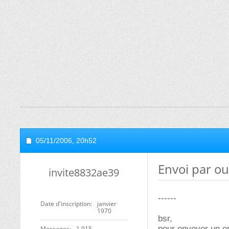
05/11/2006,
20h52
Envoi par ou
invite8832ae39
------
Date d'inscription
janvier
1970
bsr,
pour envoyer un em
Messages
1 915