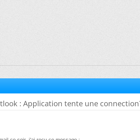
tlook : Application tente une connection
ail ce soir, j'ai reçu ce message :