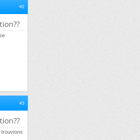
#2
tion??
se
#3
tion??
e trouvions