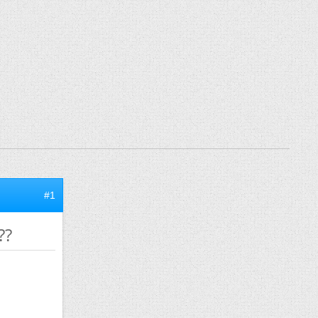
#1
??