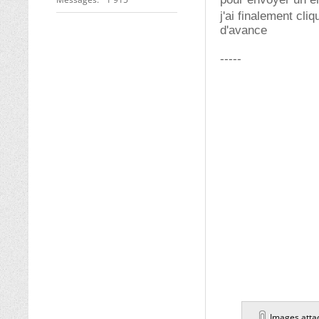
j'ai finalement cli
d'avance
-----
Images atta