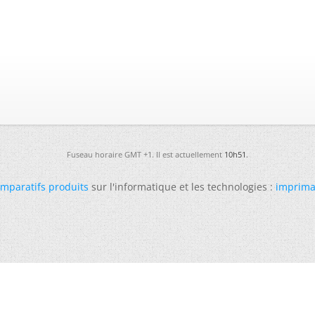
Fuseau horaire GMT +1. Il est actuellement
10h51
.
mparatifs produits
sur l'informatique et les technologies :
imprima