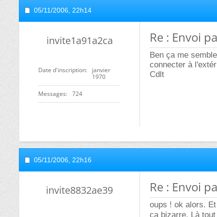
05/11/2006,
22h14
Re : Envoi p
invite1a91a2ca
Ben ça me semble 
connecter à l'extér
Date d'inscription
janvier
Cdlt
1970
Messages
724
05/11/2006,
22h16
Re : Envoi p
invite8832ae39
oups ! ok alors. Et
ça bizarre. Là to