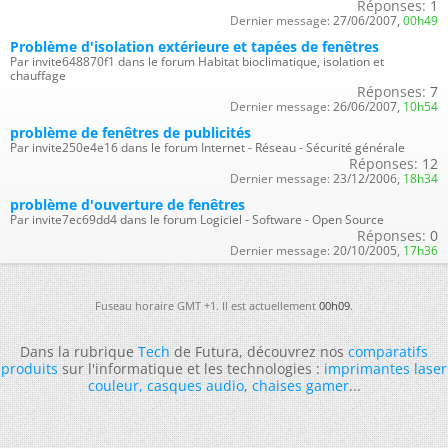
Réponses:
1
Dernier message:
27/06/2007,
00h49
Problème d'isolation extérieure et tapées de fenêtres
Par invite648870f1 dans le forum Habitat bioclimatique, isolation et
chauffage
Réponses:
7
Dernier message:
26/06/2007,
10h54
problème de fenêtres de publicités
Par invite250e4e16 dans le forum Internet - Réseau - Sécurité générale
Réponses:
12
Dernier message:
23/12/2006,
18h34
problème d'ouverture de fenêtres
Par invite7ec69dd4 dans le forum Logiciel - Software - Open Source
Réponses:
0
Dernier message:
20/10/2005,
17h36
Fuseau horaire GMT +1. Il est actuellement
00h09
.
Dans la rubrique
Tech
de Futura, découvrez nos
comparatifs
produits
sur l'informatique et les technologies :
imprimantes laser
couleur
,
casques audio
,
chaises gamer
...