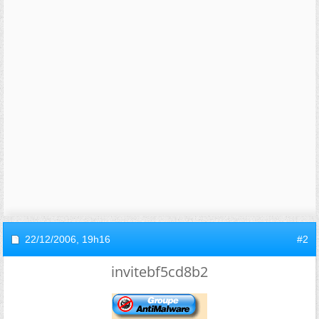
22/12/2006,
19h16
#2
invitebf5cd8b2