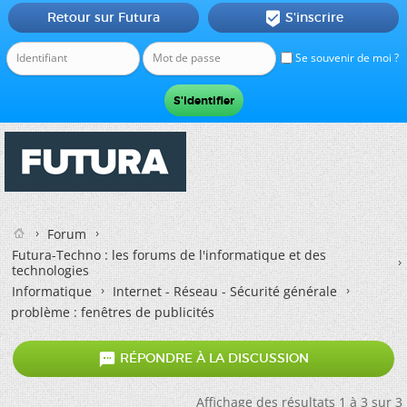
Retour sur Futura
S'inscrire

Se souvenir de moi ?
Forum
Futura-Techno : les forums de l'informatique et des
technologies
Informatique
Internet - Réseau - Sécurité générale
problème : fenêtres de publicités

RÉPONDRE À LA DISCUSSION
Affichage des résultats 1 à 3 sur 3