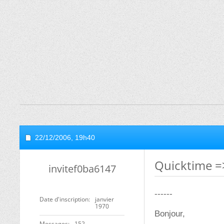
22/12/2006,
19h40
Quicktime =>
invitef0ba6147
------
Date d'inscription
janvier
1970
Bonjour,
Messages
152