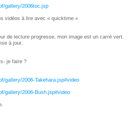
pof/gallery/2006toc.jsp
s vidéos à lire avec « quicktime «
eur de lecture progresse, mon image est un carré vert.
ise à jour.
- je faire ?
/pof/gallery/2006-Takehara.jsp#video
/pof/gallery/2006-Bush.jsp#video
e.