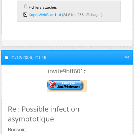
Fichiers attachés
KaperWebScan1.txt‎
(24,8 Ko, 256 affichages)
21/12/2006,
21h48
#4
invite9bff601c
Re : Possible infection
asymptotique
Bonsoir,