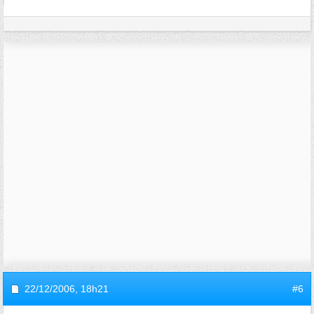
22/12/2006,
18h21
#6