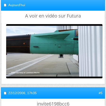
Aujourd'hui
A voir en vidéo sur Futura
22/12/2006,
17h35
#5
invite6198bcc6