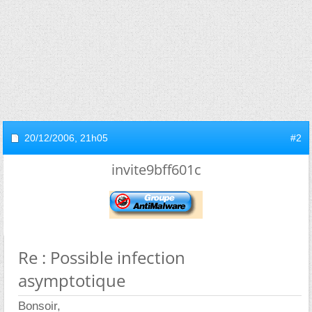
20/12/2006,
21h05
#2
invite9bff601c
Re : Possible infection
asymptotique
Bonsoir,