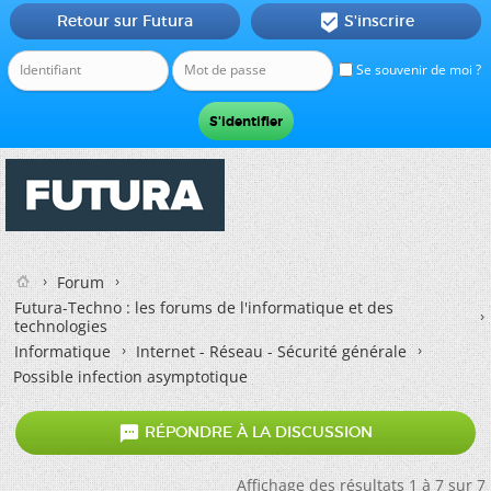
Retour sur Futura
S'inscrire

Se souvenir de moi ?
Forum
Futura-Techno : les forums de l'informatique et des
technologies
Informatique
Internet - Réseau - Sécurité générale
Possible infection asymptotique

RÉPONDRE À LA DISCUSSION
Affichage des résultats 1 à 7 sur 7