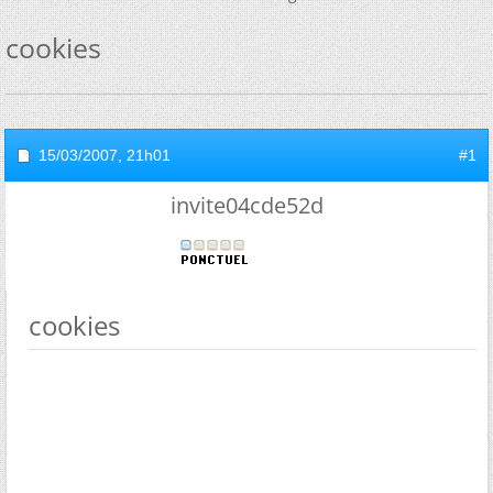
cookies
15/03/2007,
21h01
#1
invite04cde52d
cookies