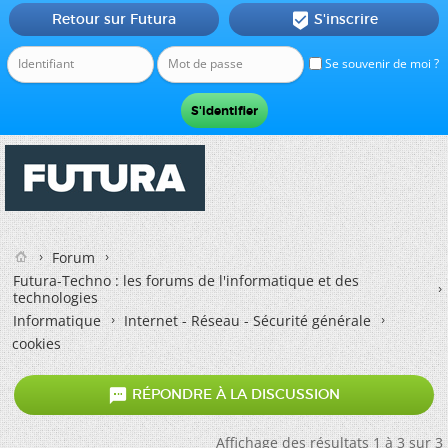
Retour sur Futura
S'inscrire

Se souvenir de moi ?
Forum
Futura-Techno : les forums de l'informatique et des
technologies
Informatique
Internet - Réseau - Sécurité générale
cookies

RÉPONDRE À LA DISCUSSION
Affichage des résultats 1 à 3 sur 3