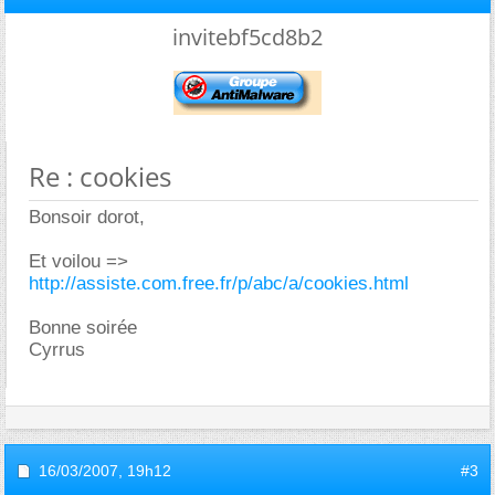
invitebf5cd8b2
Re : cookies
Bonsoir dorot,
Et voilou =>
http://assiste.com.free.fr/p/abc/a/cookies.html
Bonne soirée
Cyrrus
16/03/2007,
19h12
#3