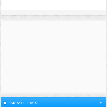
22/01/2005,
01h15
#9