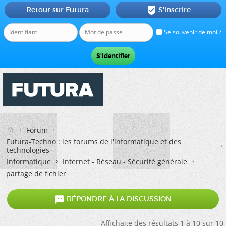
Retour sur Futura
S'inscrire

Se souvenir de moi ?
Forum
Futura-Techno : les forums de l'informatique et des
technologies
Informatique
Internet - Réseau - Sécurité générale
partage de fichier

RÉPONDRE À LA DISCUSSION
Affichage des résultats 1 à 10 sur 10