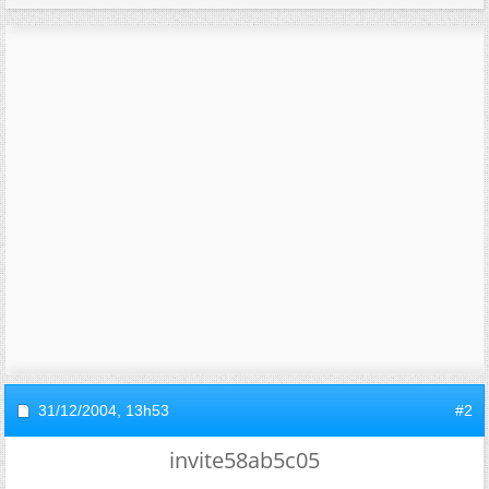
31/12/2004,
13h53
#2
invite58ab5c05