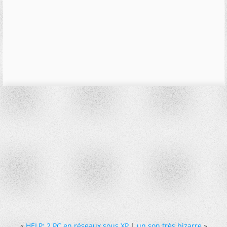
«
HELP: 2 PC en réseaux sous XP
|
un son très bizarre
»