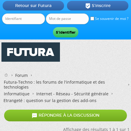
Retour sur Futura
S'inscrire

Se souvenir de moi ?
Forum
Futura-Techno : les forums de l'informatique et des
technologies
Informatique
Internet - Réseau - Sécurité générale
Etrangeté : question sur la gestion des add-ons

RÉPONDRE À LA DISCUSSION
Affichage des résultats 1 à 1 sur 1