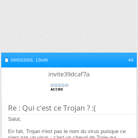
09/03/2005,
13h49
#4
invite39dcaf7a
Re : Qui c'est ce Trojan ? :(
Salut,
En fait, Trojan n'est pas le nom du virus puisque ce
n'est pas un virus : c'est un cheval de Troie qui,