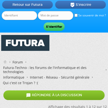
Retour sur Futura
S'inscrire

Se souvenir de moi ?
Forum
Futura-Techno : les forums de l'informatique et des
technologies
Informatique
Internet - Réseau - Sécurité générale
Qui c'est ce Trojan ? :(

RÉPONDRE À LA DISCUSSION
Affichage des résultats 1 à 12 sur 12