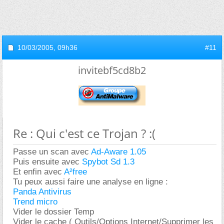
10/03/2005,
09h36
#11
invitebf5cd8b2
Re : Qui c'est ce Trojan ? :(
Passe un scan avec
Ad-Aware 1.05
Puis ensuite avec
Spybot Sd 1.3
Et enfin avec
A²free
Tu peux aussi faire une analyse en ligne :
Panda Antivirus
Trend micro
Vider le dossier Temp
Vider le cache ( Outils/Options Internet/Supprimer les