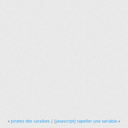
«
pirates des caraibes
|
[javascript] rapeller une variable
»