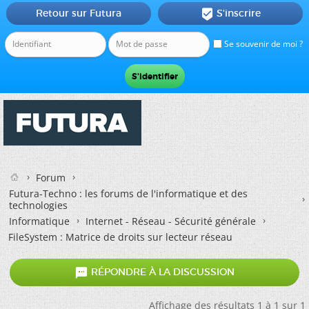
Retour sur Futura
S'inscrire

Se souvenir de moi ?
Forum
Futura-Techno : les forums de l'informatique et des
technologies
Informatique
Internet - Réseau - Sécurité générale
FileSystem : Matrice de droits sur lecteur réseau

RÉPONDRE À LA DISCUSSION
Affichage des résultats 1 à 1 sur 1