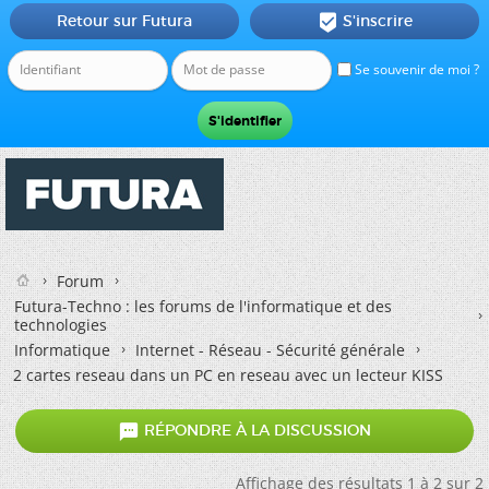
Retour sur Futura
S'inscrire

Se souvenir de moi ?
Forum
Futura-Techno : les forums de l'informatique et des
technologies
Informatique
Internet - Réseau - Sécurité générale
2 cartes reseau dans un PC en reseau avec un lecteur KISS

RÉPONDRE À LA DISCUSSION
Affichage des résultats 1 à 2 sur 2