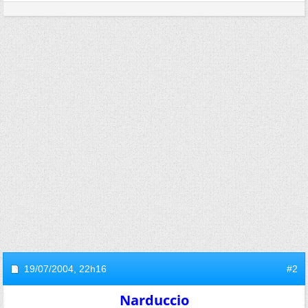
19/07/2004,
22h16
#2
Narduccio