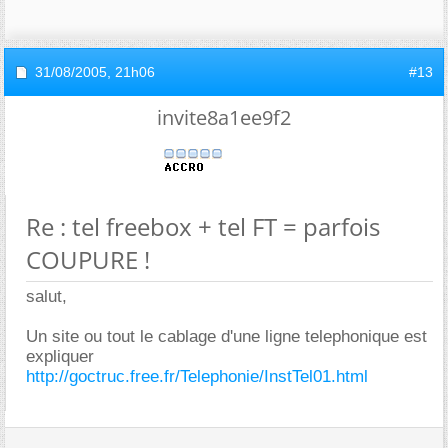
31/08/2005,
21h06
#13
invite8a1ee9f2
Re : tel freebox + tel FT = parfois
COUPURE !
salut,
Un site ou tout le cablage d'une ligne telephonique est
expliquer
http://goctruc.free.fr/Telephonie/InstTel01.html