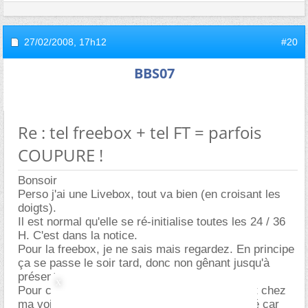
27/02/2008,
17h12
#20
BBS07
Re : tel freebox + tel FT = parfois
COUPURE !
Bonsoir
Perso j'ai une Livebox, tout va bien (en croisant les
doigts).
Il est normal qu'elle se ré-initialise toutes les 24 / 36
H. C'est dans la notice.
Pour la freebox, je ne sais mais regardez. En principe
ça se passe le soir tard, donc non gênant jusqu'à
présent.
Pour ce qui est du condensateur, dernièrement chez
ma voisine, un technicien de FT le lui a changé car