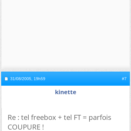
31/08/2005,
19h59
#7
kinette
Re : tel freebox + tel FT = parfois
COUPURE !