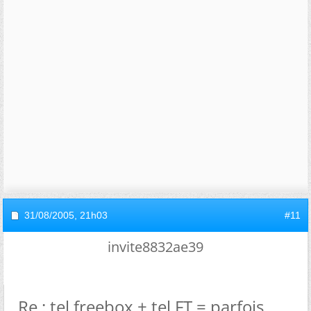
31/08/2005,
21h03
#11
invite8832ae39
Re : tel freebox + tel FT = parfois