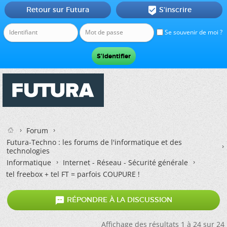
Retour sur Futura
S'inscrire

Se souvenir de moi ?
Forum
Futura-Techno : les forums de l'informatique et des
technologies
Informatique
Internet - Réseau - Sécurité générale
tel freebox + tel FT = parfois COUPURE !

RÉPONDRE À LA DISCUSSION
Affichage des résultats 1 à 24 sur 24