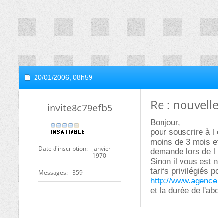
20/01/2006,
08h59
Re : nouvell
invite8c79efb5
Bonjour,
pour souscrire à l
moins de 3 mois et
Date d'inscription
janvier
demande lors de l i
1970
Sinon il vous est 
tarifs privilégiés 
Messages
359
http://www.agence
et la durée de l'ab