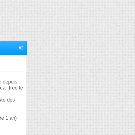
#2
e depuis
car free le
ste des
de 1 an)