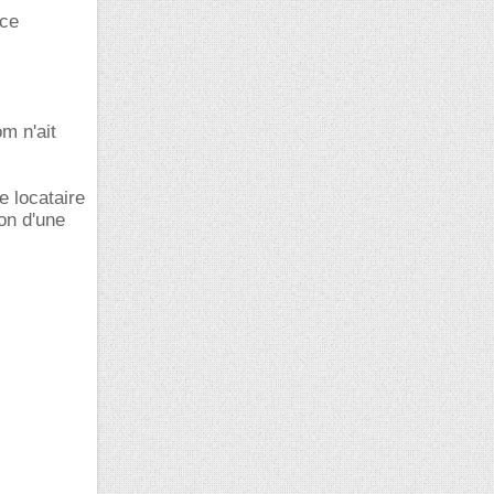
nce
om n'ait
e locataire
ion d'une