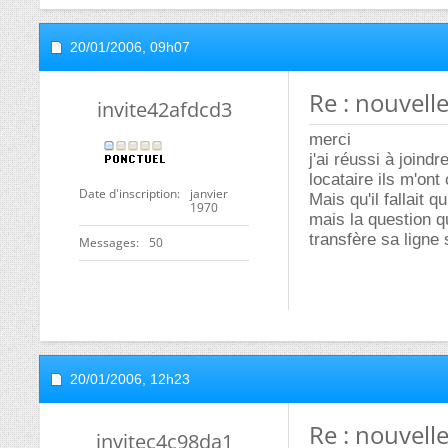
20/01/2006,
09h07
Re : nouvell
invite42afdcd3
merci
j'ai réussi à joindr
locataire ils m'ont
Date d'inscription
janvier
Mais qu'il fallait q
1970
mais la question q
transfère sa ligne
Messages
50
20/01/2006,
12h23
Re : nouvell
invitec4c98da1