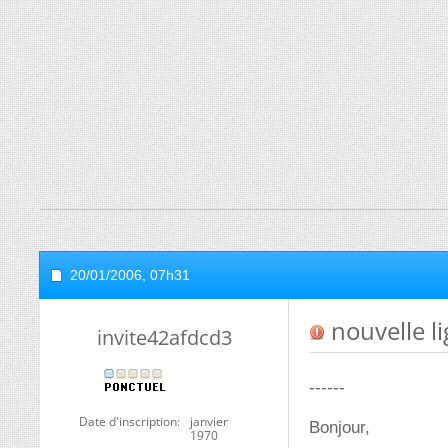
20/01/2006,
07h31
nouvelle li
invite42afdcd3
------
Date d'inscription
janvier
Bonjour,
1970