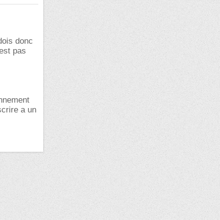
dois donc
'est pas
onnement
scrire a un