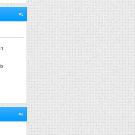
#3
en
is
#4