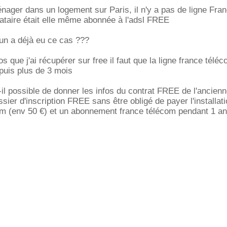
nager dans un logement sur Paris, il n'y a pas de ligne Fra
ataire était elle même abonnée à l'adsl FREE
un a déjà eu ce cas ???
os que j'ai récupérer sur free il faut que la ligne france téléc
epuis plus de 3 mois
-il possible de donner les infos du contrat FREE de l'ancienn
ossier d'inscription FREE sans être obligé de payer l'installat
com (env 50 €) et un abonnement france télécom pendant 1 an