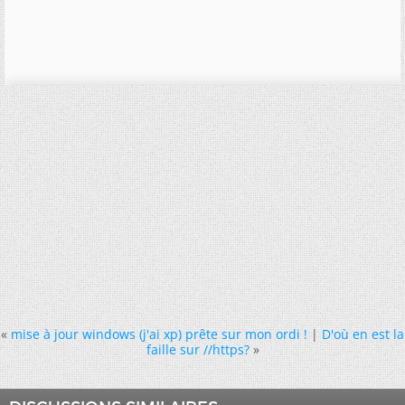
«
mise à jour windows (j'ai xp) prête sur mon ordi !
|
D'où en est la
faille sur //https?
»