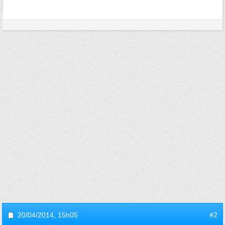
20/04/2014,
15h05
#2