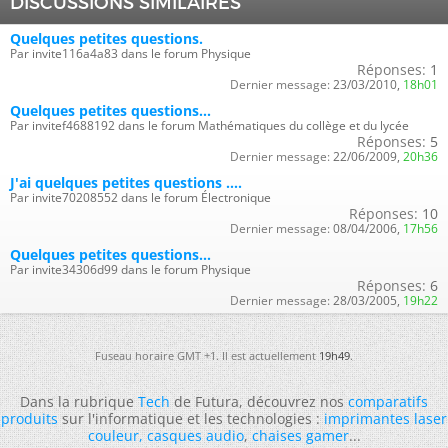
DISCUSSIONS SIMILAIRES
Quelques petites questions.
Par invite116a4a83 dans le forum Physique
Réponses:
1
Dernier message:
23/03/2010,
18h01
Quelques petites questions...
Par invitef4688192 dans le forum Mathématiques du collège et du lycée
Réponses:
5
Dernier message:
22/06/2009,
20h36
J'ai quelques petites questions ....
Par invite70208552 dans le forum Électronique
Réponses:
10
Dernier message:
08/04/2006,
17h56
Quelques petites questions...
Par invite34306d99 dans le forum Physique
Réponses:
6
Dernier message:
28/03/2005,
19h22
Fuseau horaire GMT +1. Il est actuellement
19h49
.
Dans la rubrique
Tech
de Futura, découvrez nos
comparatifs
produits
sur l'informatique et les technologies :
imprimantes laser
couleur
,
casques audio
,
chaises gamer
...