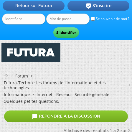
Retour sur Futura
S'inscrire

Se souvenir de moi ?
Forum
Futura-Techno : les forums de l'informatique et des
technologies
Informatique
Internet - Réseau - Sécurité générale
Quelques petites questions.

RÉPONDRE À LA DISCUSSION
Affichage des résultats 1 à 2 sur 2