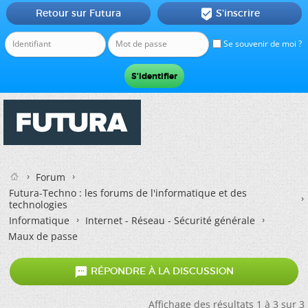
Retour sur Futura
S'inscrire

Se souvenir de moi ?
Forum
Futura-Techno : les forums de l'informatique et des
technologies
Informatique
Internet - Réseau - Sécurité générale
Maux de passe

RÉPONDRE À LA DISCUSSION
Affichage des résultats 1 à 3 sur 3