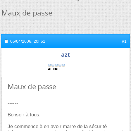
Maux de passe
05/04/2006,
20h51
#1
azt
Maux de passe
------
Bonsoir à tous,
Je commence à en avoir marre de la sécurité