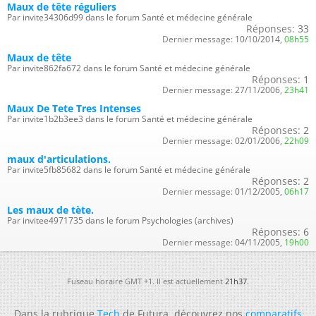
Maux de tête réguliers
Par invite34306d99 dans le forum Santé et médecine générale
Réponses:
33
Dernier message:
10/10/2014,
08h55
Maux de tête
Par invite862fa672 dans le forum Santé et médecine générale
Réponses:
1
Dernier message:
27/11/2006,
23h41
Maux De Tete Tres Intenses
Par invite1b2b3ee3 dans le forum Santé et médecine générale
Réponses:
2
Dernier message:
02/01/2006,
22h09
maux d'articulations.
Par invite5fb85682 dans le forum Santé et médecine générale
Réponses:
2
Dernier message:
01/12/2005,
06h17
Les maux de tète.
Par invitee4971735 dans le forum Psychologies (archives)
Réponses:
6
Dernier message:
04/11/2005,
19h00
Fuseau horaire GMT +1. Il est actuellement
21h37
.
Dans la rubrique
Tech
de Futura, découvrez nos
comparatifs