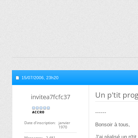
15/07/2006,
23h20
Un p'tit pro
invitea7fcfc37
------
Date d'inscription
janvier
Bonsoir à tous,
1970
J'ai réalisé un p't
Messages
2 481