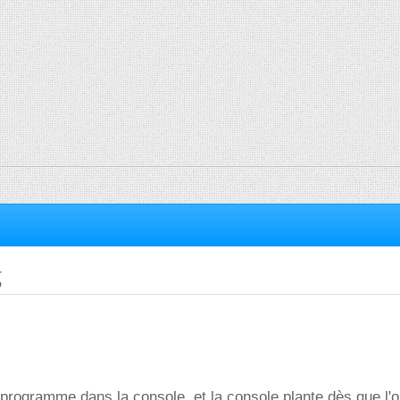
g
it programme dans la console, et la console plante dès que l'o