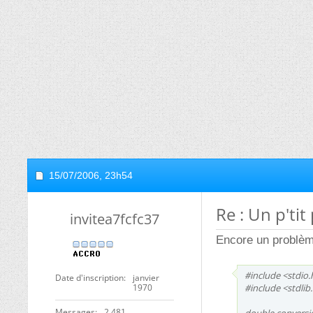
15/07/2006,
23h54
Re : Un p'tit
invitea7fcfc37
Encore un problèm
#include <stdio.
Date d'inscription
janvier
1970
#include <stdlib
Messages
2 481