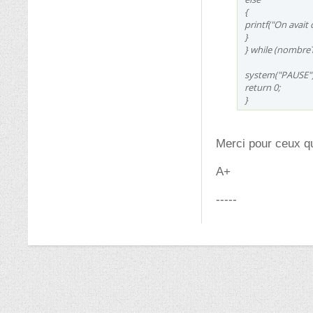
{
printf("On avait d
}
} while (nombre
system("PAUSE")
return 0;
}
Merci pour ceux q
A+
-----