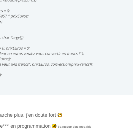
on(double prixEuros)
s = 0;
5957 * prixEuros;
s;
, char *argv[])
 0, prixEuros = 0;
leur en euros voulez vous convertir en francs ?");
Euros);
s vaut %ld francs", prixEuros, conversion(prixFrancs));
;
rche plus, j'en doute fort
me*** en programmation
beaucoup plus probable