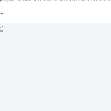
ce :
h>
.h>