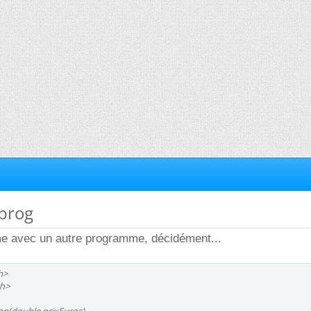
 prog
e avec un autre programme, décidément...
h>
.h>