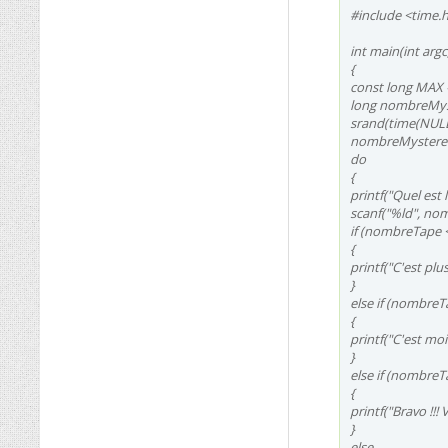
#include <time.
int main(int argc
{
const long MAX =
long nombreMyst
srand(time(NULL
nombreMystere =
do
{
printf("Quel est 
scanf("%ld", no
if (nombreTape
{
printf("C'est plus 
}
else if (nombre
{
printf("C'est moin
}
else if (nombre
{
printf("Bravo !!!
}
else