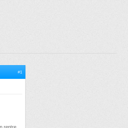
#1
n rentre