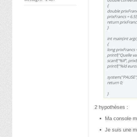
double conversi
{
double prixFranc
prixFrancs = 6.5
return prixFranc
}
int main(int argc
{
long prixFrancs =
printf("Quelle va
scanf("%lf", prix
printf("%ld euro
system("PAUSE")
return 0;
}
2 hypothèses :
Ma console ma
Je suis une 