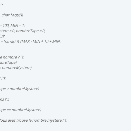
h>
, char *argv[])
 100, MIN = 1;
ere = 0, nombreTape = 0;
));
 (rand() % (MAX - MIN + 1)) + MIN;
le nombre ? ");
mbreTape);
 < nombreMystere)
!");
Tape > nombreMystere)
s !");
Tape == nombreMystere)
 Vous avez trouve le nombre mystere !");