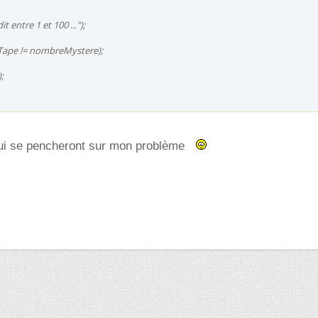
it entre 1 et 100 ...");
Tape != nombreMystere);
;
ui se pencheront sur mon problème