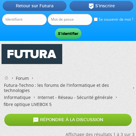
Retour sur Futura
S'inscrire

Se souvenir de moi ?
Forum
Futura-Techno : les forums de l'informatique et des
technologies
Informatique
Internet - Réseau - Sécurité générale
fibre optique LIVEBOX 5

RÉPONDRE À LA DISCUSSION
Affichage des résultats 1 à 3 sur 3