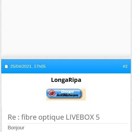
25/04/2021,
17h05
#2
LongaRipa
Re : fibre optique LIVEBOX 5
Bonjour