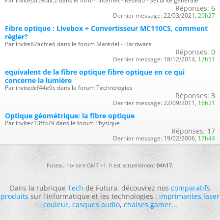
Par invite6a59dbc2 dans le forum Internet - Réseau - Sécurité générale
Réponses:
6
Dernier message:
22/03/2021,
20h27
Fibre optique : Livebox + Convertisseur MC110CS, comment
régler?
Par invite82acfce6 dans le forum Matériel - Hardware
Réponses:
0
Dernier message:
18/12/2014,
17h51
equivalent de la fibre optique fibre optique en ce qui
concerne la lumière
Par invitedcf44e9c dans le forum Technologies
Réponses:
3
Dernier message:
22/09/2011,
16h31
Optique géométrique: la fibre optique
Par invitec13ffb79 dans le forum Physique
Réponses:
17
Dernier message:
19/02/2006,
17h44
Fuseau horaire GMT +1. Il est actuellement
04h17
.
Dans la rubrique
Tech
de Futura, découvrez nos
comparatifs
produits
sur l'informatique et les technologies :
imprimantes laser
couleur
,
casques audio
,
chaises gamer
...