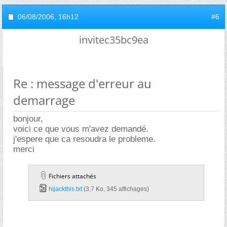
06/08/2006,
16h12
#6
invitec35bc9ea
Re : message d'erreur au
demarrage
bonjour,
voici ce que vous m'avez demandé.
j'espere que ca resoudra le probleme.
merci
Fichiers attachés
hijackthis.txt‎
(3,7 Ko, 345 affichages)