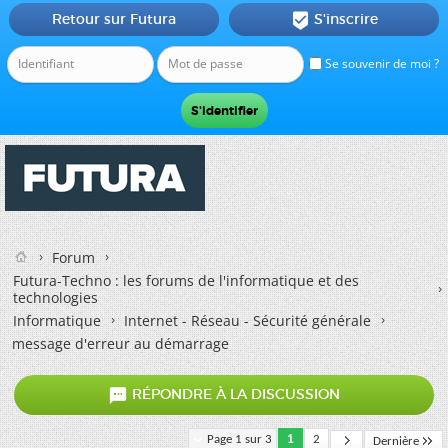
Retour sur Futura
S'inscrire

Se souvenir de moi ?
Forum
Futura-Techno : les forums de l'informatique et des
technologies
Informatique
Internet - Réseau - Sécurité générale
message d'erreur au démarrage

RÉPONDRE À LA DISCUSSION
Page 1 sur 3
1
2
Dernière