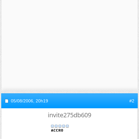
05/08/2006,
20h19
#2
invite275db609