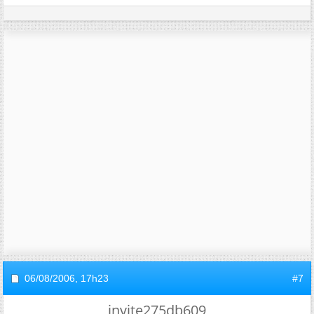
06/08/2006,
17h23
#7
invite275db609