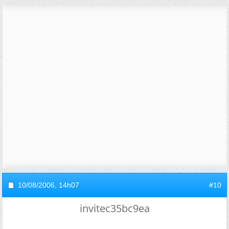
10/08/2006,
14h07
#10
invitec35bc9ea