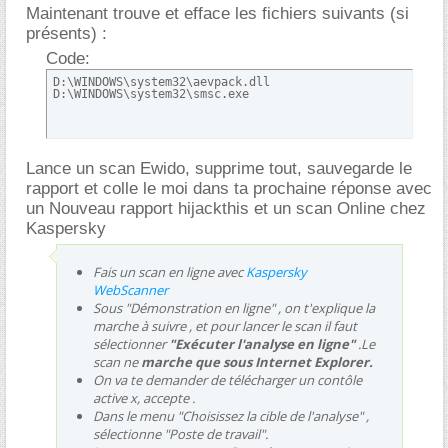
Maintenant trouve et efface les fichiers suivants (si
présents) :
Code:
D:\WINDOWS\system32\aevpack.dll

D:\WINDOWS\system32\smsc.exe
Lance un scan Ewido, supprime tout, sauvegarde le
rapport et colle le moi dans ta prochaine réponse avec
un Nouveau rapport hijackthis et un scan Online chez
Kaspersky
Fais un scan en ligne avec
Kaspersky
WebScanner
Sous "Démonstration en ligne" , on t'explique la
marche à suivre , et pour lancer le scan il faut
sélectionner
"Exécuter l'analyse en ligne"
.Le
scan ne
marche que sous Internet Explorer.
On va te demander de télécharger un contôle
active x, accepte .
Dans le menu "Choisissez la cible de l'analyse" ,
sélectionne "Poste de travail".