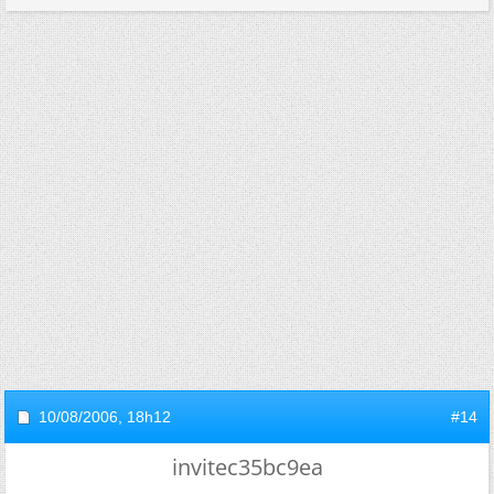
10/08/2006,
18h12
#14
invitec35bc9ea