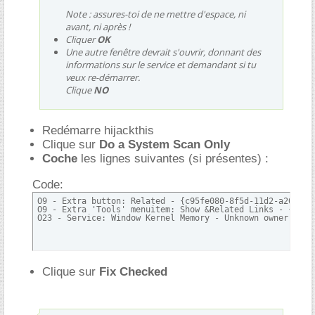
Note : assures-toi de ne mettre d'espace, ni
avant, ni après !
Cliquer
OK
Une autre fenêtre devrait s'ouvrir, donnant des
informations sur le service et demandant si tu
veux re-démarrer.
Clique
NO
Redémarre hijackthis
Clique sur
Do a System Scan Only
Coche
les lignes suivantes (si présentes) :
Code:
O9 - Extra button: Related - {c95fe080-8f5d-11d2-a20b-00a
O9 - Extra 'Tools' menuitem: Show &Related Links - {c95f
O23 - Service: Window Kernel Memory - Unknown owner - D:
Clique sur
Fix Checked