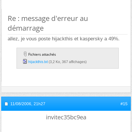
Re : message d'erreur au
démarrage
allez, je vous poste hijackthis et kaspersky a 49%.
Fichiers attachés
hijackthis.txt‎
(3,2 Ko, 367 affichages)
11/08/2006,
21h27
#15
invitec35bc9ea