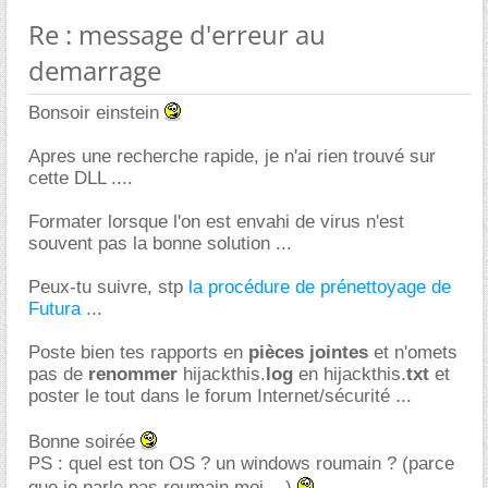
Re : message d'erreur au
demarrage
Bonsoir einstein
Apres une recherche rapide, je n'ai rien trouvé sur
cette DLL ....
Formater lorsque l'on est envahi de virus n'est
souvent pas la bonne solution ...
Peux-tu suivre, stp
la procédure de prénettoyage de
Futura
...
Poste bien tes rapports en
pièces jointes
et n'omets
pas de
renommer
hijackthis.
log
en hijackthis.
txt
et
poster le tout dans le forum Internet/sécurité ...
Bonne soirée
PS : quel est ton OS ? un windows roumain ? (parce
que je parle pas roumain moi ...)