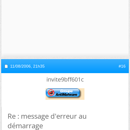
11/08/2006,
21h35
#16
invite9bff601c
Re : message d'erreur au
démarrage