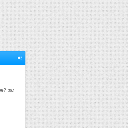
#3
be? par