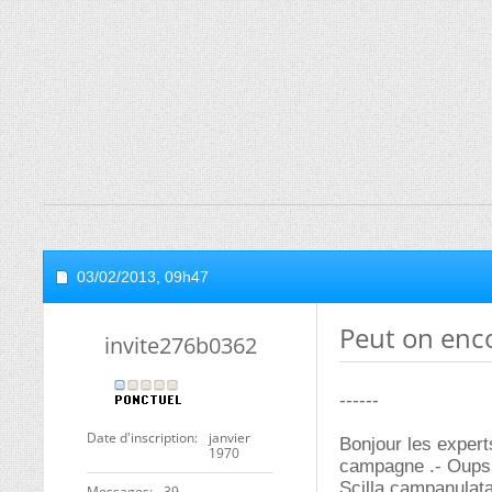
03/02/2013,
09h47
Peut on enco
invite276b0362
------
Date d'inscription
janvier
Bonjour les experts
1970
campagne .- Oups !
Scilla campanulata
Messages
39