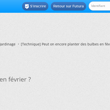
S'inscrire
Retour sur Futura

Jardinage
[Technique] Peut on encore planter des bulbes en févr
n février ?