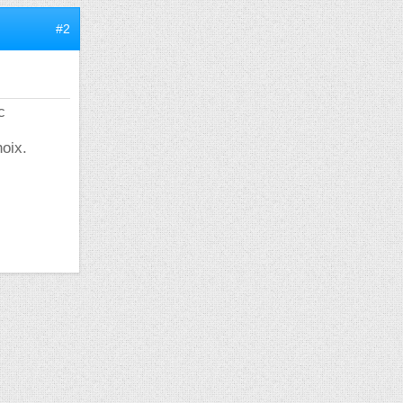
#2
c
hoix.