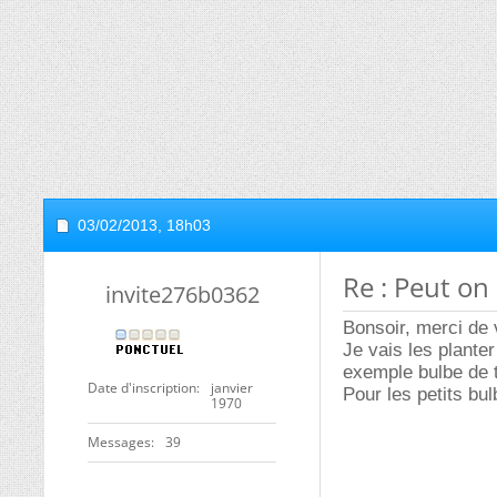
03/02/2013,
18h03
Re : Peut on
invite276b0362
Bonsoir, merci de 
Je vais les plante
exemple bulbe de t
Date d'inscription
janvier
Pour les petits bul
1970
Messages
39