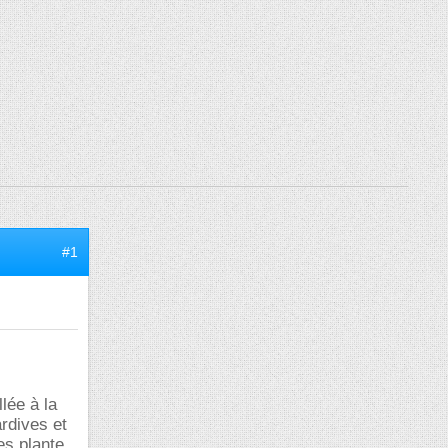
#1
lée à la
ardives et
es plante ,