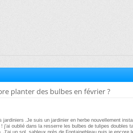
re planter des bulbes en février ?
 jardiniers .Je suis un jardinier en herbe nouvellement instal
 j'ai oublié dans la resserre les bulbes de tulipes doubles t
. J'ai un sol ,sableux près de Fontainebleau puis je encore l