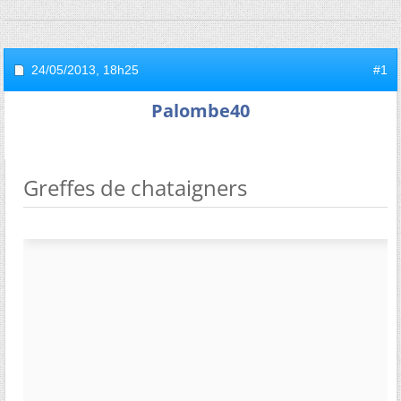
24/05/2013,
18h25
#1
Palombe40
Greffes de chataigners