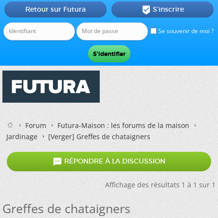
Retour sur Futura
S'inscrire

Se souvenir de moi ?
Forum
Futura-Maison : les forums de la maison
Jardinage
[Verger] Greffes de chataigners

RÉPONDRE À LA DISCUSSION
Affichage des résultats 1 à 1 sur 1
Greffes de chataigners