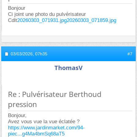
Bonjour
Ci joint une photo du pulvérisateur
Cdlt
20260303_071931.jpg
20260303_071859.jpg
03/03/2026,
07h35
#7
ThomasV
Re : Pulvérisateur Berthoud
pression
Bonjour,
Avez vous vue la vue éclatée ?
https://www.jardinmarket.com/94-
piec...g4Ma4bmSq68aT5