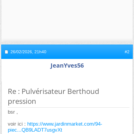
26/02/2026,
21h40
#2
JeanYves56
Re : Pulvérisateur Berthoud
pression
bsr ,
voir ici :
https://www.jardinmarket.com/94-
piec...QB9LADT7usgvXt