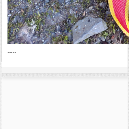
-----