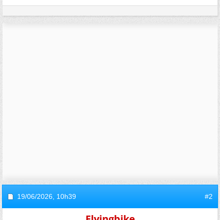
19/06/2026,
10h39
#2
Flyingbike