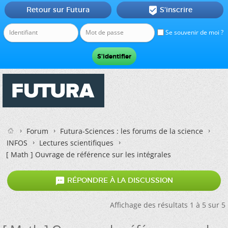
Retour sur Futura
S'inscrire

Se souvenir de moi ?
Forum
Futura-Sciences : les forums de la science
INFOS
Lectures scientifiques
[ Math ] Ouvrage de référence sur les intégrales

RÉPONDRE À LA DISCUSSION
Affichage des résultats 1 à 5 sur 5