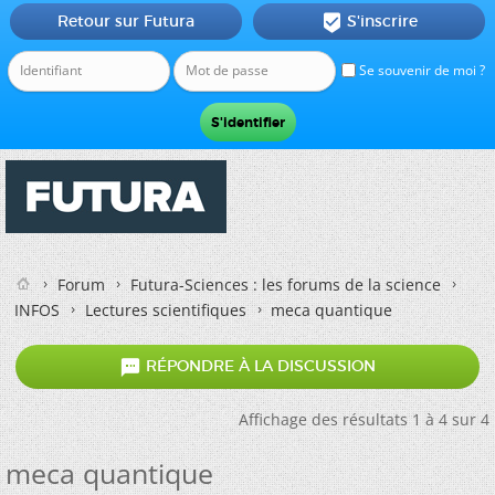
Retour sur Futura
S'inscrire

Se souvenir de moi ?
Forum
Futura-Sciences : les forums de la science
INFOS
Lectures scientifiques
meca quantique

RÉPONDRE À LA DISCUSSION
Affichage des résultats 1 à 4 sur 4
meca quantique