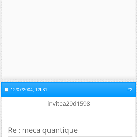
12/07/2004,
12h31
#2
invitea29d1598
Re : meca quantique