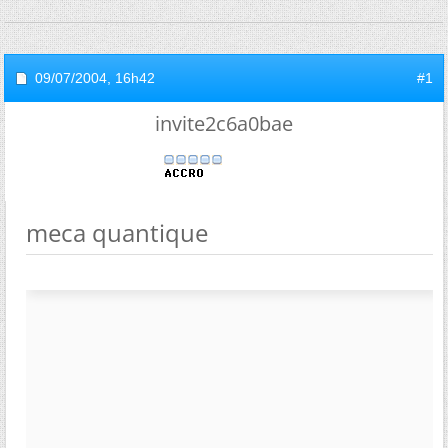
09/07/2004,
16h42
#1
invite2c6a0bae
meca quantique