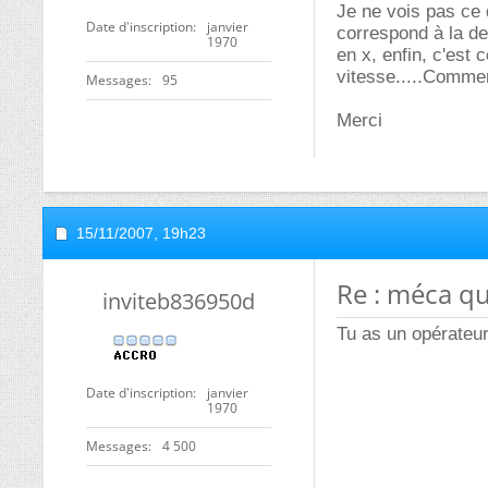
Je ne vois pas ce 
Date d'inscription
janvier
correspond à la de
1970
en x, enfin, c'est
vitesse.....Commen
Messages
95
Merci
15/11/2007,
19h23
Re : méca q
inviteb836950d
Tu as un opérateu
Date d'inscription
janvier
1970
Messages
4 500