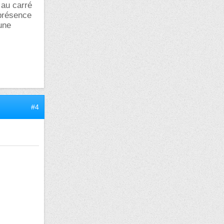
 au carré
 présence
une
#4