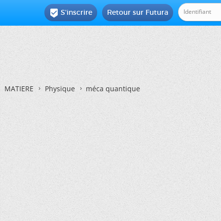
S'inscrire
Retour sur Futura

MATIERE
Physique
méca quantique