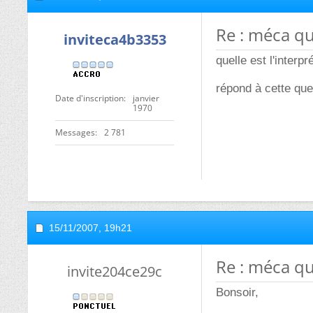
Re : méca q
inviteca4b3353
quelle est l'interp
répond à cette que
Date d'inscription
janvier
1970
Messages
2 781
15/11/2007,
19h21
Re : méca q
invite204ce29c
Bonsoir,