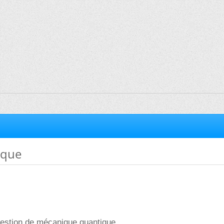
ique
uestion de mécanique quantique.