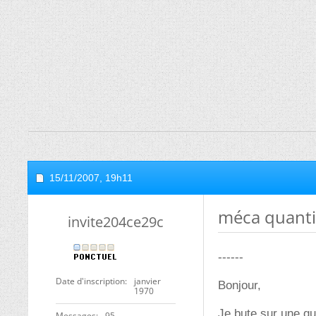
15/11/2007,
19h11
méca quant
invite204ce29c
------
Date d'inscription
janvier
Bonjour,
1970
Je bute sur une q
Messages
95