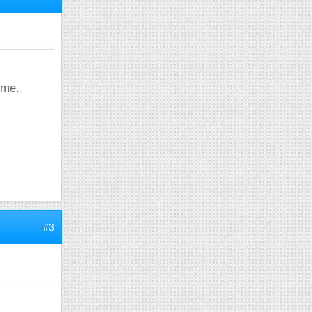
ème.
#3