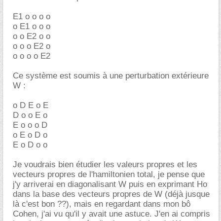
E1 o o o o
o E1 o o o
o o E2 o o
o o o E2 o
o o o o E2
Ce système est soumis à une perturbation extérieure
W :
o D E o E
D o o E o
E o o o D
o E o D o
E o D o o
Je voudrais bien étudier les valeurs propres et les
vecteurs propres de l'hamiltonien total, je pense que
j'y arriverai en diagonalisant W puis en exprimant Ho
dans la base des vecteurs propres de W (déjà jusque
là c'est bon ??), mais en regardant dans mon bô
Cohen, j'ai vu qu'il y avait une astuce. J'en ai compris