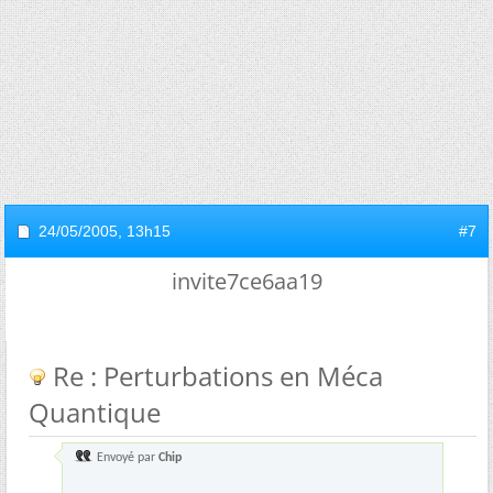
24/05/2005,
13h15
#7
invite7ce6aa19
Re : Perturbations en Méca
Quantique
Envoyé par
Chip