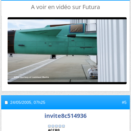
A voir en vidéo sur Futura
24/05/2005,
07h25
#5
invite8c514936