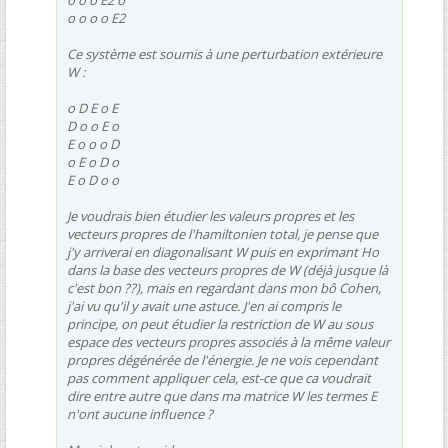
o o o E2 o
o o o o E2
Ce système est soumis à une perturbation extérieure
W :
o D E o E
D o o E o
E o o o D
o E o D o
E o D o o
Je voudrais bien étudier les valeurs propres et les
vecteurs propres de l'hamiltonien total, je pense que
j'y arriverai en diagonalisant W puis en exprimant Ho
dans la base des vecteurs propres de W (déjà jusque là
c'est bon ??), mais en regardant dans mon bô Cohen,
j'ai vu qu'il y avait une astuce. J'en ai compris le
principe, on peut étudier la restriction de W au sous
espace des vecteurs propres associés à la même valeur
propres dégénérée de l'énergie. Je ne vois cependant
pas comment appliquer cela, est-ce que ca voudrait
dire entre autre que dans ma matrice W les termes E
n'ont aucune influence ?