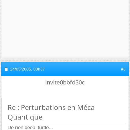
24/05/2005,
09h37
#6
invite0bbfd30c
Re : Perturbations en Méca
Quantique
De rien deep_turtle...